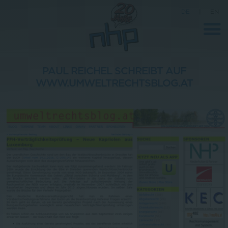
DE
|
EN
PAUL REICHEL SCHREIBT AUF
WWW.UMWELTRECHTSBLOG.AT
Unternehmen
News
Wissenschaft
Karriere
Pressebereich
Kontakt