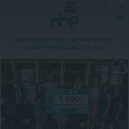
DE
|
EN
UNIVERSITÄT WIEN GEWINNT MOOT
COURT UMWELTRECHT 2017
Unternehmen
News
Wissenschaft
Karriere
Pressebereich
Kontakt