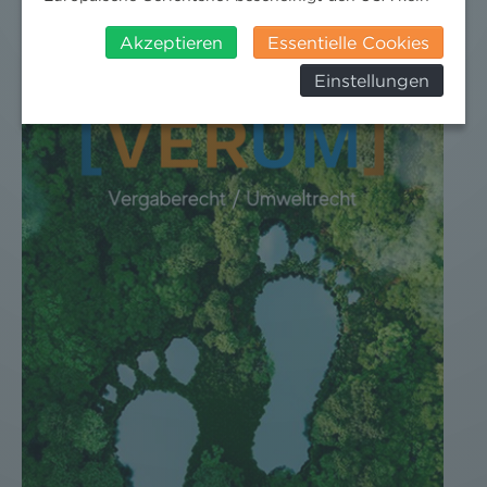
angemessenes Datenschutzniveau. Es besteht daher
online
insbesondere das Risiko, dass ihre Daten durch US-
Akzeptieren
Essentielle Cookies
Behörden, zu Kontroll- und zu
Einstellungen
Überwachungszwecken, verarbeitet werden und
dagegen keine wirksamen Rechtsbehelfe erhoben
werden können. Zudem finden Sie am
Bildschirmrand ein Cookie-Icon wo Sie jederzeit Ihre
Einwilligung widerrufen und Widerspruch ausüben.
Weitere Infomationen finden Sie hier:
Datenschutzerklärung