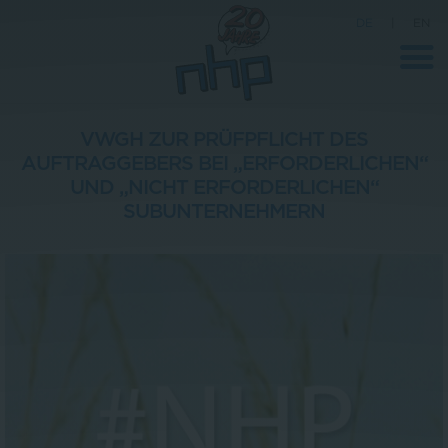
DE
|
EN
VWGH ZUR PRÜFPFLICHT DES
AUFTRAGGEBERS BEI „ERFORDERLICHEN“
Unternehmen
UND „NICHT ERFORDERLICHEN“
SUBUNTERNEHMERN
News
Wissenschaft
Karriere
Pressebereich
Kontakt