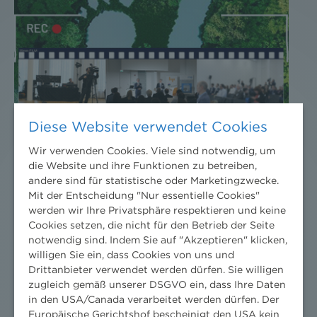
Diese Website verwendet Cookies
Wir verwenden Cookies. Viele sind notwendig, um
die Website und ihre Funktionen zu betreiben,
andere sind für statistische oder Marketingzwecke.
Mit der Entscheidung "Nur essentielle Cookies"
werden wir Ihre Privatsphäre respektieren und keine
Cookies setzen, die nicht für den Betrieb der Seite
notwendig sind. Indem Sie auf "Akzeptieren" klicken,
VERUM 360° NACHHALTIGKEIT: ALLE STREAMS
willigen Sie ein, dass Cookies von uns und
SIND ONLINE
Drittanbieter verwendet werden dürfen. Sie willigen
zugleich gemäß unserer DSGVO ein, dass Ihre Daten
24. Oktober 2022
in den USA/Canada verarbeitet werden dürfen. Der
Europäische Gerichtshof bescheinigt den USA kein
Unsere #VERUM 360° Nachhaltigkeit Streams sind