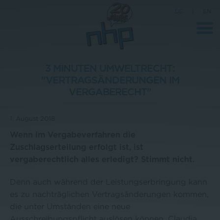
DE
|
EN
3 MINUTEN UMWELTRECHT:
"VERTRAGSÄNDERUNGEN IM
Unternehmen
VERGABERECHT"
News
1. August 2018
Wissenschaft
Wenn im Vergabeverfahren die
Karriere
Zuschlagserteilung erfolgt ist, ist
vergaberechtlich alles erledigt? Stimmt nicht.
Pressebereich
Kontakt
Denn auch während der Leistungserbringung kann
es zu nachträglichen Vertragsänderungen kommen,
die unter Umständen eine neue
Ausschreibungspflicht auslösen können. Claudia