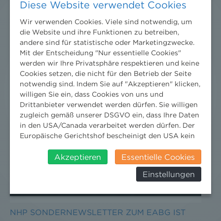
Diese Website verwendet Cookies
Wir verwenden Cookies. Viele sind notwendig, um
die Website und ihre Funktionen zu betreiben,
andere sind für statistische oder Marketingzwecke.
Mit der Entscheidung "Nur essentielle Cookies"
werden wir Ihre Privatsphäre respektieren und keine
Cookies setzen, die nicht für den Betrieb der Seite
notwendig sind. Indem Sie auf "Akzeptieren" klicken,
willigen Sie ein, dass Cookies von uns und
Drittanbieter verwendet werden dürfen. Sie willigen
zugleich gemäß unserer DSGVO ein, dass Ihre Daten
in den USA/Canada verarbeitet werden dürfen. Der
Europäische Gerichtshof bescheinigt den USA kein
angemessenes Datenschutzniveau. Es besteht daher
insbesondere das Risiko, dass ihre Daten durch US-
Akzeptieren
Essentielle Cookies
Behörden, zu Kontroll- und zu
Einstellungen
Überwachungszwecken, verarbeitet werden und
dagegen keine wirksamen Rechtsbehelfe erhoben
werden können. Zudem finden Sie am
Bildschirmrand ein Cookie-Icon wo Sie jederzeit Ihre
NHP SONDERNEWSLETTER ZUM EABG IST
Einwilligung widerrufen und Widerspruch ausüben.