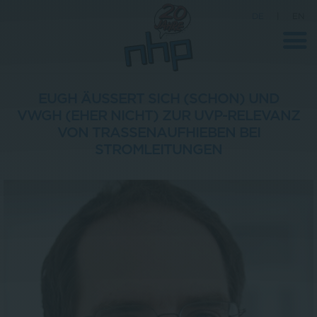
DE
|
EN
EUGH ÄUSSERT SICH (SCHON) UND V
WGH (EHER NICHT) ZUR UVP-RELEVANZ V
Unternehmen
ON TRASSENAUFHIEBEN BEI S
TROMLEITUNGEN
News
Wissenschaft
Karriere
Pressebereich
Kontakt