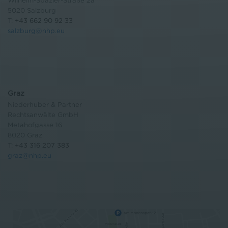
Wilhelm-Spazier-Straße 2a
5020 Salzburg
T:
+43 662 90 92 33
salzburg@nhp.eu
Graz
Niederhuber & Partner
Rechtsanwälte GmbH
Metahofgasse 16
8020 Graz
T:
+43 316 207 383
graz@nhp.eu