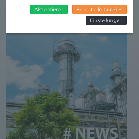
angemessenes Datenschutzniveau. Es besteht daher
insbesondere das Risiko, dass ihre Daten durch US-
Akzeptieren
Essentielle Cookies
Behörden, zu Kontroll- und zu
Einstellungen
Überwachungszwecken, verarbeitet werden und
dagegen keine wirksamen Rechtsbehelfe erhoben
werden können. Zudem finden Sie am
Bildschirmrand ein Cookie-Icon wo Sie jederzeit Ihre
Einwilligung widerrufen und Widerspruch ausüben.
Weitere Infomationen finden Sie hier:
Datenschutzerklärung