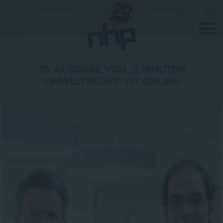
DE
|
EN
25. AUSGABE VON „3 MINUTEN
UMWELTRECHT“ IST ONLINE
Unternehmen
News
Wissenschaft
Karriere
Pressebereich
Kontakt