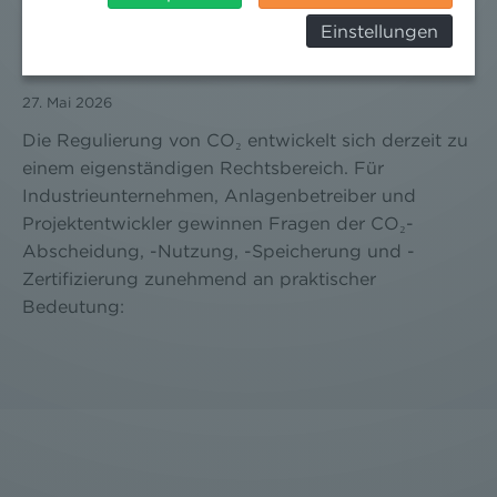
CO₂-REGULIERUNG IM WANDEL: WAS
Behörden, zu Kontroll- und zu
UNTERNEHMEN JETZT ZU CCS, CCU UND ETS
Einstellungen
Überwachungszwecken, verarbeitet werden und
WISSEN SOLLTEN
dagegen keine wirksamen Rechtsbehelfe erhoben
werden können. Zudem finden Sie am
27. Mai 2026
Bildschirmrand ein Cookie-Icon wo Sie jederzeit Ihre
Einwilligung widerrufen und Widerspruch ausüben.
Die Regulierung von CO₂ entwickelt sich derzeit zu
Weitere Infomationen finden Sie hier:
einem eigenständigen Rechtsbereich. Für
Datenschutzerklärung
Industrieunternehmen, Anlagenbetreiber und
Projektentwickler gewinnen Fragen der CO₂-
Abscheidung, -Nutzung, -Speicherung und -
Zertifizierung zunehmend an praktischer
Bedeutung: