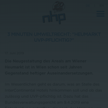
DE
|
EN
3 MINUTEN UMWELTRECHT: "HEUMARKT
UVP-PFLICHTIG?"
Unternehmen
17. Juni 2019
News
Die Neugestaltung des Areals am Wiener
Wissenschaft
Heumarkt ist in Wien schon seit Jahren
Karriere
Gegenstand heftiger Auseinandersetzungen.
Pressebereich
Im Wesentlichen geht es darum, was an Stelle des
Kontakt
InterContinental Hotels hinkommen soll und ob das
zulässig und UVP-pflichtig ist. Dazu hat das
Bundesverwaltungsgericht am 9.4.2019 eine