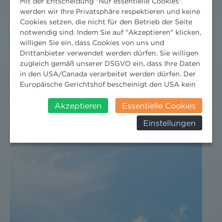
Mit der Entscheidung "Nur essentielle Cookies"
werden wir Ihre Privatsphäre respektieren und keine
Cookies setzen, die nicht für den Betrieb der Seite
notwendig sind. Indem Sie auf "Akzeptieren" klicken,
willigen Sie ein, dass Cookies von uns und
Drittanbieter verwendet werden dürfen. Sie willigen
DER NEWS ALERT JUNI 2026 IST DA!
zugleich gemäß unserer DSGVO ein, dass Ihre Daten
in den USA/Canada verarbeitet werden dürfen. Der
18. Juni 2026
Europäische Gerichtshof bescheinigt den USA kein
angemessenes Datenschutzniveau. Es besteht daher
Jetzt die neuesten Rechts-Updates holen.
insbesondere das Risiko, dass ihre Daten durch US-
Akzeptieren
Essentielle Cookies
Behörden, zu Kontroll- und zu
Einstellungen
Überwachungszwecken, verarbeitet werden und
dagegen keine wirksamen Rechtsbehelfe erhoben
werden können. Zudem finden Sie am
Bildschirmrand ein Cookie-Icon wo Sie jederzeit Ihre
Einwilligung widerrufen und Widerspruch ausüben.
Weitere Infomationen finden Sie hier:
Datenschutzerklärung