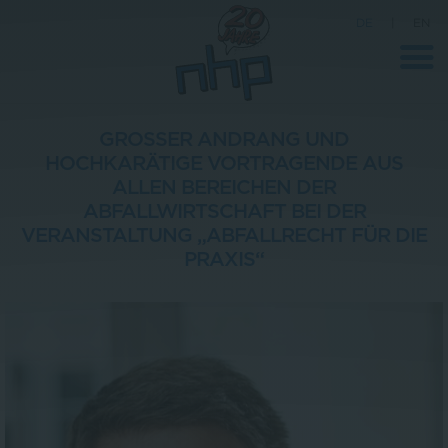
DE
|
EN
GROSSER ANDRANG UND H
OCHKARÄTIGE VORTRAGENDE AUS A
Unternehmen
LLEN BEREICHEN DER A
BFALLWIRTSCHAFT BEI DER V
News
ERANSTALTUNG „ABFALLRECHT FÜR DIE P
Wissenschaft
RAXIS“
Karriere
Pressebereich
Kontakt