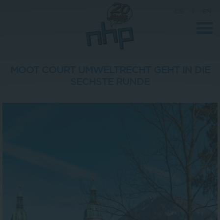
DE
|
EN
MOOT COURT UMWELTRECHT GEHT IN DIE
SECHSTE RUNDE
Unternehmen
News
Wissenschaft
Karriere
Pressebereich
Kontakt