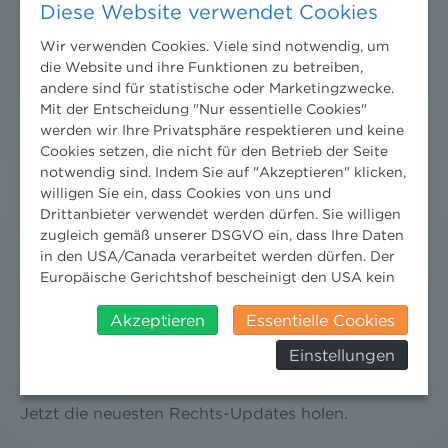
Diese Website verwendet Cookies
Wir verwenden Cookies. Viele sind notwendig, um
die Website und ihre Funktionen zu betreiben,
andere sind für statistische oder Marketingzwecke.
Mit der Entscheidung "Nur essentielle Cookies"
werden wir Ihre Privatsphäre respektieren und keine
Cookies setzen, die nicht für den Betrieb der Seite
notwendig sind. Indem Sie auf "Akzeptieren" klicken,
willigen Sie ein, dass Cookies von uns und
Drittanbieter verwendet werden dürfen. Sie willigen
zugleich gemäß unserer DSGVO ein, dass Ihre Daten
in den USA/Canada verarbeitet werden dürfen. Der
Europäische Gerichtshof bescheinigt den USA kein
angemessenes Datenschutzniveau. Es besteht daher
insbesondere das Risiko, dass ihre Daten durch US-
Akzeptieren
Essentielle Cookies
DER NEWS ALERT JUNI 2026 IST DA!
Behörden, zu Kontroll- und zu
Einstellungen
Überwachungszwecken, verarbeitet werden und
18. Juni 2026
dagegen keine wirksamen Rechtsbehelfe erhoben
werden können. Zudem finden Sie am
Jetzt die neuesten Rechts-Updates holen.
Bildschirmrand ein Cookie-Icon wo Sie jederzeit Ihre
Einwilligung widerrufen und Widerspruch ausüben.