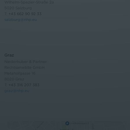
Wilhelm-Spazier-Straße 2a
5020 Salzburg
T:
+43 662 90 92 33
salzburg@nhp.eu
Graz
Niederhuber & Partner
Rechtsanwälte GmbH
Metahofgasse 16
8020 Graz
T:
+43 316 207 383
graz@nhp.eu