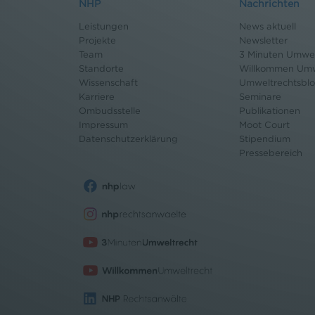
NHP
Nachrichten
Leistungen
News aktuell
Projekte
Newsletter
Team
3 Minuten Umwel
Standorte
Willkommen Umw
Wissenschaft
Umweltrechtsbl
Karriere
Seminare
Ombudsstelle
Publikationen
Impressum
Moot Court
Datenschutz
erklärung
Stipendium
Pressebereich