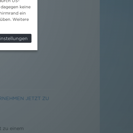
 durch US-
 dagegen keine
hirmrand ein
süben. Weitere
instellungen
RNEHMEN JETZT ZU
t zu einem