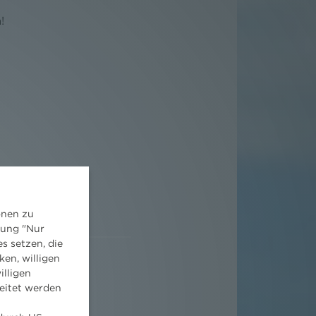
!
onen zu
dung "Nur
s setzen, die
ken, willigen
illigen
eitet werden