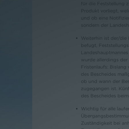
für die Feststellung 
Produkt vorliegt, wel
und ob eine Notifizie
sondern der Landes
Weiterhin ist der/di
befugt, Feststellung
Landeshauptmannes 
wurde allerdings de
Fristenlaufs: Bislang
des Bescheides maßg
ob und wann der B
zugegangen ist. Künf
des Bescheides beim
Wichtig für alle lauf
Übergangsbestimmung
Zuständigkeit bei a