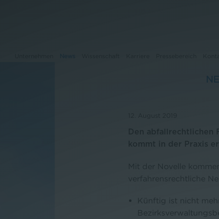
Unternehmen
News
Wissenschaft
Karriere
Pressebereich
Kont
NE
Unternehmen
12. August 2019
News
Den abfallrechtlichen 
kommt in der Praxis e
Wissenschaft
Mit der Novelle kommen
Karriere
verfahrensrechtliche N
Pressebereich
Künftig ist nicht meh
Kontakt
Bezirksverwaltungsb