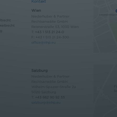
Kontakt
Wien
Niederhuber & Partner
trecht
Rechtsanwälte GmbH
eltrecht
Reisnerstraße 53, 1030 Wien
og
T:
+43 1 513 21 24-0
F: +43 1 513 21 24-300
office@nhp.eu
Salzburg
Niederhuber & Partner
Rechtsanwälte GmbH
Wilhelm-Spazier-Straße 2a
5020 Salzburg
T:
+43 662 90 92 33
salzburg@nhp.eu