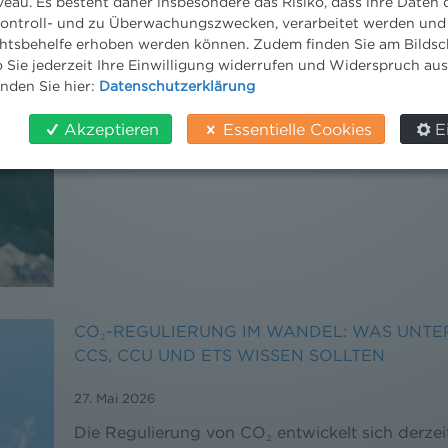
eau. Es besteht daher insbesondere das Risiko, dass ihre Daten
ontroll- und zu Überwachungszwecken, verarbeitet werden und
tsbehelfe erhoben werden können. Zudem finden Sie am Bildsc
 Sie jederzeit Ihre Einwilligung widerrufen und Widerspruch au
inden Sie hier:
Datenschutzerklärung
Akzeptieren
Essentielle Cookies
E
CO₂-REGULIERUNG IM WANDEL: WAS UNTE
CCS, CCU UND ETS WISSEN SOLLTEN
27. Mai 2026
Die Regulierung von CO₂ entwickelt sich derzei