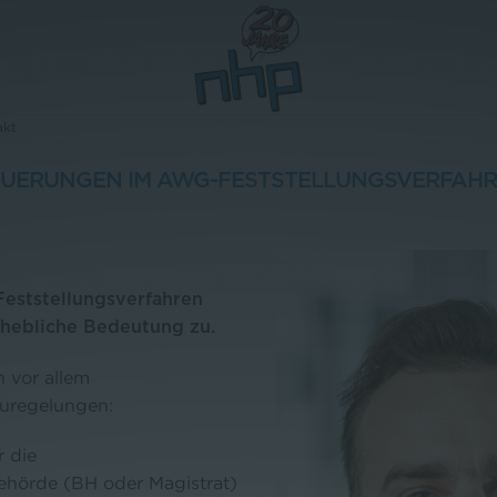
akt
UERUNGEN IM AWG-FESTSTELLUNGSVERFAH
Feststellungsverfahren
rhebliche Bedeutung zu.
 vor allem
euregelungen:
r die
ehörde (BH oder Magistrat)