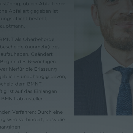
zuständig, ob ein Abfall oder
che Abfallart gegeben ist
rungspflicht besteht,
hauptmann.
e BMNT als Oberbehörde
sbescheide (nun­mehr) des
aufzuheben. Geändert
r Beginn des 6-wöchigen
 war hierfür die Erlassung
eblich – unabhängig davon,
escheid dem BMNT
tig ist auf das Einlangen
 BMNT abzustellen.
enden Verfahren: Durch eine
 wird verhindert, dass die
nhängigen