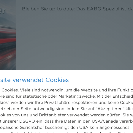
Bleiben Sie up to date: Das EABG Spezial ist da
site verwendet Cookies
Cookies. Viele sind notwendig, um die Website und ihre Funkti
ere sind für statistische oder Marketingzwecke. Mit der Entschei
kies" werden wir Ihre Privatsphäre respektieren und keine Cookie
DER NEWS ALERT JUNI 2026 IST DA!
etrieb der Seite notwendig sind. Indem Sie auf "Akzeptieren" klic
ookies von uns und Drittanbieter verwendet werden dürfen. Sie w
 unserer DSGVO ein, dass Ihre Daten in den USA/Canada verarb
18. Juni 2026
ropäische Gerichtshof bescheinigt den USA kein angemessenes
Jetzt die neuesten Rechts-Updates holen.