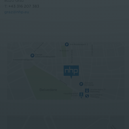
8020 Graz
T:
+43 316 207 383
graz@nhp.eu