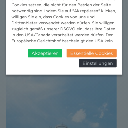
Cookies setzen, die nicht für den Betrieb der Seite
notwendig sind. Indem Sie auf "Akzeptieren" klicken,
willigen Sie ein, dass Cookies von uns und
DER NEWS ALERT JUNI 2026 IST DA!
Drittanbieter verwendet werden dürfen. Sie willigen
zugleich gemäß unserer DSGVO ein, dass Ihre Daten
18. Juni 2026
in den USA/Canada verarbeitet werden dürfen. Der
Jetzt die neuesten Rechts-Updates holen.
Europäische Gerichtshof bescheinigt den USA kein
angemessenes Datenschutzniveau. Es besteht daher
insbesondere das Risiko, dass ihre Daten durch US-
Akzeptieren
Essentielle Cookies
Behörden, zu Kontroll- und zu
Einstellungen
Überwachungszwecken, verarbeitet werden und
dagegen keine wirksamen Rechtsbehelfe erhoben
werden können. Zudem finden Sie am
Bildschirmrand ein Cookie-Icon wo Sie jederzeit Ihre
Einwilligung widerrufen und Widerspruch ausüben.
Weitere Infomationen finden Sie hier:
Datenschutzerklärung