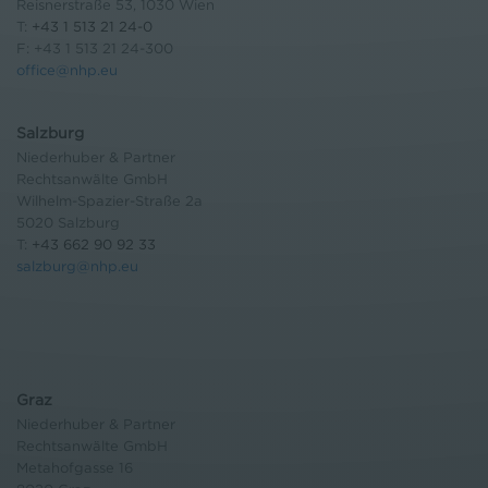
Reisnerstraße 53, 1030 Wien
T:
+43 1 513 21 24-0
F: +43 1 513 21 24-300
office@nhp.eu
Salzburg
Niederhuber & Partner
Rechtsanwälte GmbH
Wilhelm-Spazier-Straße 2a
5020 Salzburg
T:
+43 662 90 92 33
salzburg@nhp.eu
Graz
Niederhuber & Partner
Rechtsanwälte GmbH
Metahofgasse 16