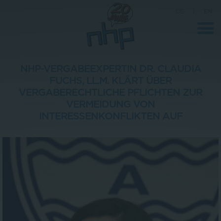
DE
|
EN
NHP-VERGABEEXPERTIN DR. CLAUDIA
FUCHS, LL.M. KLÄRT ÜBER
Unternehmen
VERGABERECHTLICHE PFLICHTEN ZUR
VERMEIDUNG VON
News
INTERESSENKONFLIKTEN AUF
Wissenschaft
Karriere
Pressebereich
Kontakt