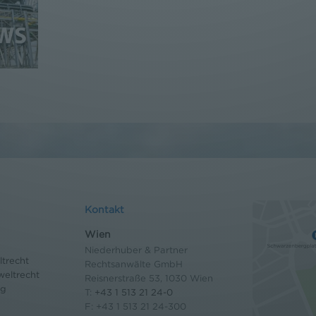
Kontakt
Wien
Niederhuber & Partner
trecht
Rechtsanwälte GmbH
eltrecht
Reisnerstraße 53, 1030 Wien
og
T:
+43 1 513 21 24-0
F: +43 1 513 21 24-300