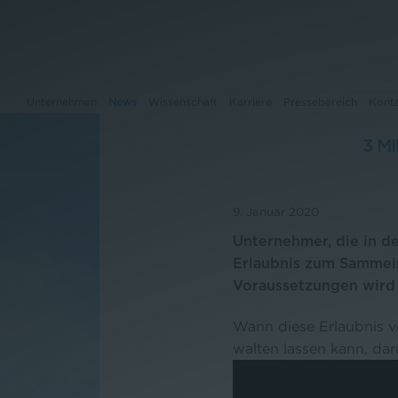
Unternehmen
News
Wissenschaft
Karriere
Pressebereich
Kont
3 M
Unternehmen
9. Januar 2020
News
Unternehmer, die in de
Erlaubnis zum Sammel
Wissenschaft
Voraussetzungen wird d
Karriere
Wann diese Erlaubnis 
Pressebereich
walten lassen kann, dar
Kontakt