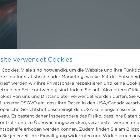
site verwendet Cookies
DER NEWS ALERT JUNI 2026 IST DA!
Cookies. Viele sind notwendig, um die Website und ihre Funkti
ere sind für statistische oder Marketingzwecke. Mit der Entschei
18. Juni 2026
kies" werden wir Ihre Privatsphäre respektieren und keine Cookie
Jetzt die neuesten Rechts-Updates holen.
etrieb der Seite notwendig sind. Indem Sie auf "Akzeptieren" klic
ookies von uns und Drittanbieter verwendet werden dürfen. Sie w
 unserer DSGVO ein, dass Ihre Daten in den USA/Canada verarb
ropäische Gerichtshof bescheinigt den USA kein angemessenes
eau. Es besteht daher insbesondere das Risiko, dass ihre Daten
ontroll- und zu Überwachungszwecken, verarbeitet werden und
tsbehelfe erhoben werden können. Zudem finden Sie am Bildsc
 Sie jederzeit Ihre Einwilligung widerrufen und Widerspruch au