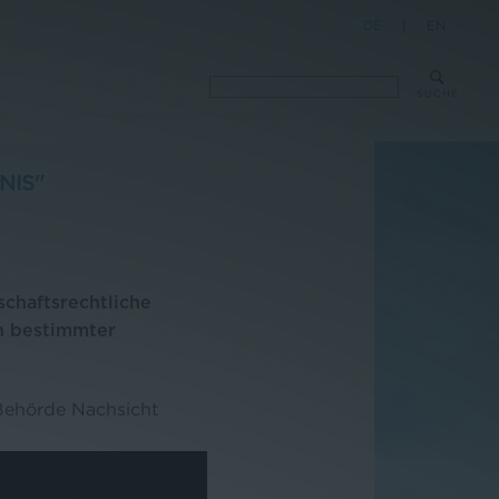
DE
|
EN
SUCHE
NIS"
schaftsrechtliche
n bestimmter
Behörde Nachsicht