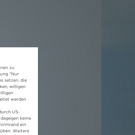
onen zu
dung "Nur
s setzen, die
ken, willigen
illigen
eitet werden
 durch US-
 dagegen keine
hirmrand ein
süben. Weitere