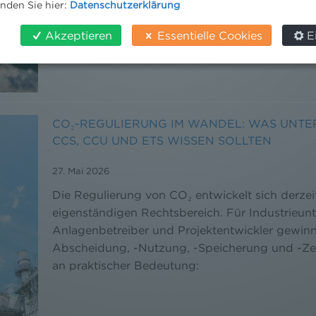
inden Sie hier:
Datenschutzerklärung
Akzeptieren
Essentielle Cookies
E
CO₂-REGULIERUNG IM WANDEL: WAS UNTE
CCS, CCU UND ETS WISSEN SOLLTEN
27. Mai 2026
Die Regulierung von CO₂ entwickelt sich derzei
eigenständigen Rechtsbereich. Für Industrieun
Anlagenbetreiber und Projektentwickler gewin
Abscheidung, -Nutzung, -Speicherung und -Ze
an praktischer Bedeutung: