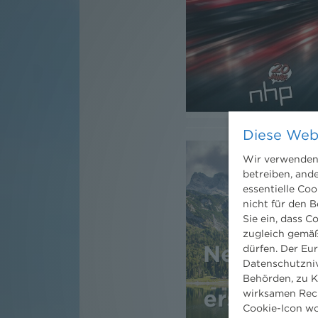
Diese Web
Wir verwenden 
betreiben, and
essentielle Coo
nicht für den B
Sie ein, dass C
zugleich gemäß
dürfen. Der Eu
Datenschutzniv
Behörden, zu K
wirksamen Rech
Cookie-Icon wo