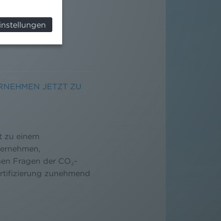
instellungen
RNEHMEN JETZT ZU
t zu einem
ternehmen,
nen Fragen der CO₂-
rtifizierung zunehmend