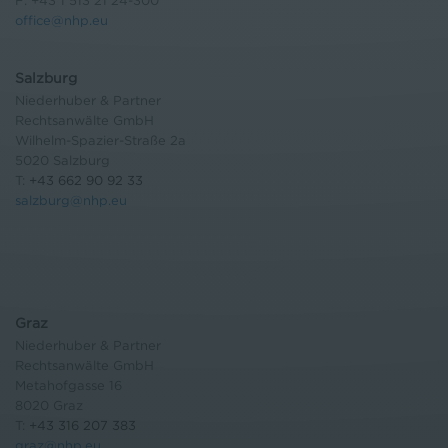
F: +43 1 513 21 24-300
office@nhp.eu
Salzburg
Niederhuber & Partner
Rechtsanwälte GmbH
Wilhelm-Spazier-Straße 2a
5020 Salzburg
T:
+43 662 90 92 33
salzburg@nhp.eu
Graz
Niederhuber & Partner
Rechtsanwälte GmbH
Metahofgasse 16
8020 Graz
T:
+43 316 207 383
graz@nhp.eu