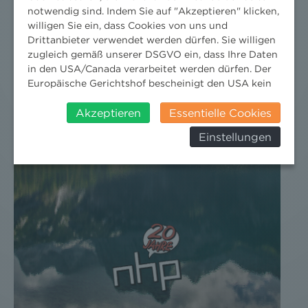
notwendig sind. Indem Sie auf "Akzeptieren" klicken,
willigen Sie ein, dass Cookies von uns und
Drittanbieter verwendet werden dürfen. Sie willigen
zugleich gemäß unserer DSGVO ein, dass Ihre Daten
in den USA/Canada verarbeitet werden dürfen. Der
Europäische Gerichtshof bescheinigt den USA kein
angemessenes Datenschutzniveau. Es besteht daher
insbesondere das Risiko, dass ihre Daten durch US-
Akzeptieren
Essentielle Cookies
Behörden, zu Kontroll- und zu
Einstellungen
Überwachungszwecken, verarbeitet werden und
dagegen keine wirksamen Rechtsbehelfe erhoben
werden können. Zudem finden Sie am
Bildschirmrand ein Cookie-Icon wo Sie jederzeit Ihre
Einwilligung widerrufen und Widerspruch ausüben.
Weitere Infomationen finden Sie hier:
Datenschutzerklärung