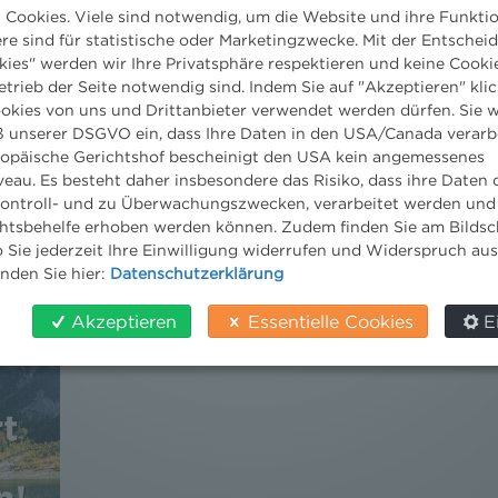
Cookies. Viele sind notwendig, um die Website und ihre Funkti
ere sind für statistische oder Marketingzwecke. Mit der Entschei
kies" werden wir Ihre Privatsphäre respektieren und keine Cookie
etrieb der Seite notwendig sind. Indem Sie auf "Akzeptieren" klic
ookies von uns und Drittanbieter verwendet werden dürfen. Sie w
 unserer DSGVO ein, dass Ihre Daten in den USA/Canada verarb
ropäische Gerichtshof bescheinigt den USA kein angemessenes
eau. Es besteht daher insbesondere das Risiko, dass ihre Daten
ontroll- und zu Überwachungszwecken, verarbeitet werden und
tsbehelfe erhoben werden können. Zudem finden Sie am Bildsc
 Sie jederzeit Ihre Einwilligung widerrufen und Widerspruch au
DER NEWS ALERT JUNI 2026 IST DA!
inden Sie hier:
Datenschutzerklärung
18. Juni 2026
Akzeptieren
Essentielle Cookies
E
Jetzt die neuesten Rechts-Updates holen.