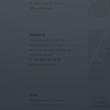
F: +43 1 513 21 24-300
office@nhp.eu
Salzburg
Niederhuber & Partner
Rechtsanwälte GmbH
Wilhelm-Spazier-Straße 2a
5020 Salzburg
T:
+43 662 90 92 33
salzburg@nhp.eu
Graz
Niederhuber & Partner
Rechtsanwälte GmbH