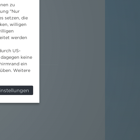
onen zu
dung "Nur
s setzen, die
ken, willigen
illigen
eitet werden
 durch US-
 dagegen keine
hirmrand ein
süben. Weitere
instellungen