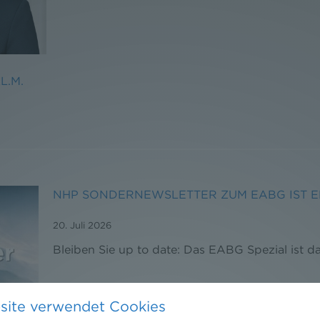
LL.M.
NHP SONDERNEWSLETTER ZUM EABG IST 
20. Juli 2026
Bleiben Sie up to date: Das EABG Spezial ist da
site verwendet Cookies