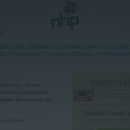
akt
EISEN DER GRÜNEN STEUERREFORM" - GASTBEI
CHTSANWALT FLORIAN STANGL IM STANDA
erreform, mit der
maschutz hergestellt
ntraler Bestandteil des
s
 nachlesen: