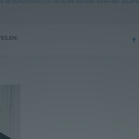
d.at/story/2000122173676/die-heissen-eisen-der-gruene
EILEN: