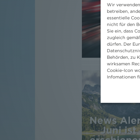
Wir verwenden 
betreiben, and
essentielle Coo
nicht für den B
Sie ein, dass C
zugleich gemäß
dürfen. Der Eu
Datenschutzniv
Behörden, zu K
wirksamen Rech
Cookie-Icon wo
Infomationen f