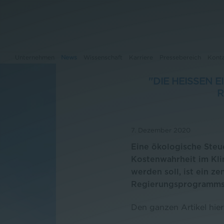
Unternehmen
News
Wissenschaft
Karriere
Pressebereich
Kont
"DIE HEISSEN 
E
Unternehmen
News
7. Dezember 2020
Eine ökologische Steu
Wissenschaft
Kostenwahrheit im Kli
werden soll, ist ein ze
Karriere
Regierungsprogramm
Pressebereich
Den ganzen Artikel hier
Kontakt