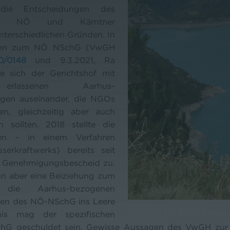
die Entscheidungen des
zum NÖ und Kärntner
nterschiedlichen Gründen. In
aten zum NÖ NSchG (VwGH
0/014
8
und 9.3.2021, Ra
te sich der Gerichtshof mit
assenen Aarhus-
gen auseinander, die NGOs
en, gleichzeitig aber auch
n sollten. 2018 stellte die
n – in einem Verfahren
serkraftwerks) bereits seit
– Genehmigungsbescheid zu.
n aber eine Beiziehung zum
 die Aarhus-bezogenen
en des NÖ-NSchG ins Leere
bnis mag der spezifischen
hG geschuldet sein. Gewisse Aussagen des VwGH zur 