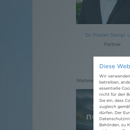
Dr. Florian Stangl, 
Partner
Diese Web
Wir verwenden 
Weitere News
betreiben, and
essentielle Coo
nicht für den B
Sie ein, dass C
zugleich gemäß
dürfen. Der Eu
Datenschutzniv
Behörden, zu K