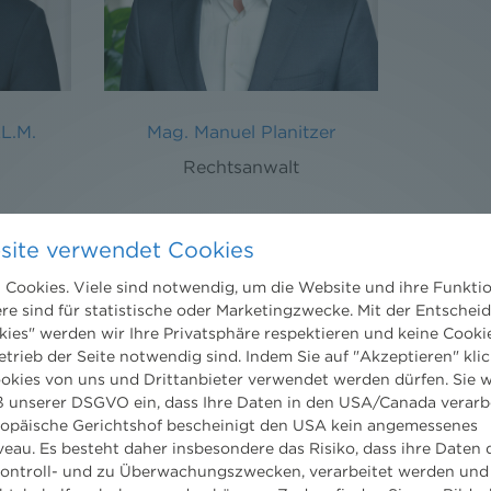
LL.M.
Mag. Manuel Planitzer
Rechtsanwalt
site verwendet Cookies
Cookies. Viele sind notwendig, um die Website und ihre Funkti
ere sind für statistische oder Marketingzwecke. Mit der Entschei
kies" werden wir Ihre Privatsphäre respektieren und keine Cookie
NHP SONDERNEWSLETTER ZUM EABG IST 
etrieb der Seite notwendig sind. Indem Sie auf "Akzeptieren" klic
ookies von uns und Drittanbieter verwendet werden dürfen. Sie w
20. Juli 2026
 unserer DSGVO ein, dass Ihre Daten in den USA/Canada verarb
ropäische Gerichtshof bescheinigt den USA kein angemessenes
Bleiben Sie up to date: Das EABG Spezial ist da
eau. Es besteht daher insbesondere das Risiko, dass ihre Daten
ontroll- und zu Überwachungszwecken, verarbeitet werden und