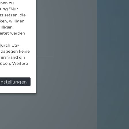
onen zu
dung "Nur
s setzen, die
ken, willigen
illigen
eitet werden
 durch US-
 dagegen keine
hirmrand ein
süben. Weitere
instellungen