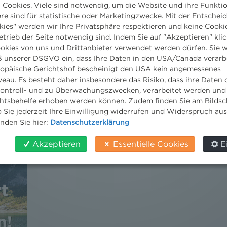
Cookies. Viele sind notwendig, um die Website und ihre Funkti
ere sind für statistische oder Marketingzwecke. Mit der Entschei
kies" werden wir Ihre Privatsphäre respektieren und keine Cookie
etrieb der Seite notwendig sind. Indem Sie auf "Akzeptieren" klic
ookies von uns und Drittanbieter verwendet werden dürfen. Sie w
 unserer DSGVO ein, dass Ihre Daten in den USA/Canada verarb
ropäische Gerichtshof bescheinigt den USA kein angemessenes
eau. Es besteht daher insbesondere das Risiko, dass ihre Daten
ontroll- und zu Überwachungszwecken, verarbeitet werden und
tsbehelfe erhoben werden können. Zudem finden Sie am Bildsc
 Sie jederzeit Ihre Einwilligung widerrufen und Widerspruch au
DER NEWS ALERT JUNI 2026 IST DA!
inden Sie hier:
Datenschutzerklärung
18. Juni 2026
Akzeptieren
Essentielle Cookies
E
Jetzt die neuesten Rechts-Updates holen.