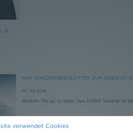
LL.M.
NHP SONDERNEWSLETTER ZUM EABG IST 
20. Juli 2026
Bleiben Sie up to date: Das EABG Spezial ist da
site verwendet Cookies