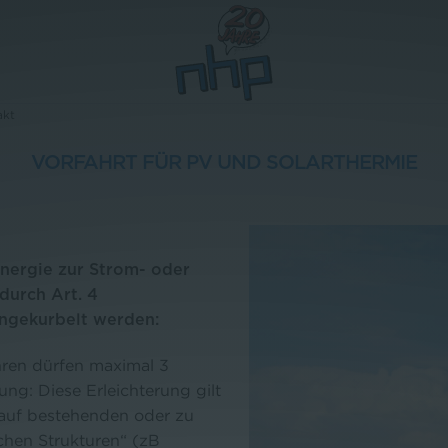
akt
VORFAHRT FÜR PV UND SOLARTHERMIE
nergie zur Strom- oder
durch Art. 4
ngekurbelt werden:
ren dürfen maximal 3
ng: Diese Erleichterung gilt
 auf bestehenden oder zu
ichen Strukturen“ (zB