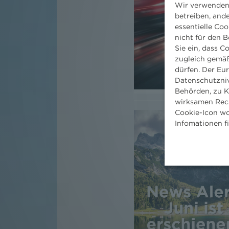
Wir verwenden 
betreiben, and
essentielle Coo
nicht für den B
Sie ein, dass C
zugleich gemäß
dürfen. Der Eu
Datenschutzniv
Behörden, zu K
wirksamen Rech
Cookie-Icon wo
Infomationen f