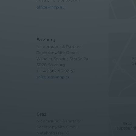
F: +43 1 513 21 24-300
office@nhp.eu
Salzburg
Niederhuber & Partner
Rechtsanwälte GmbH
Wilhelm-Spazier-Straße 2a
5020 Salzburg
T:
+43 662 90 92 33
salzburg@nhp.eu
Graz
Niederhuber & Partner
Rechtsanwälte GmbH
Metahofgasse 16