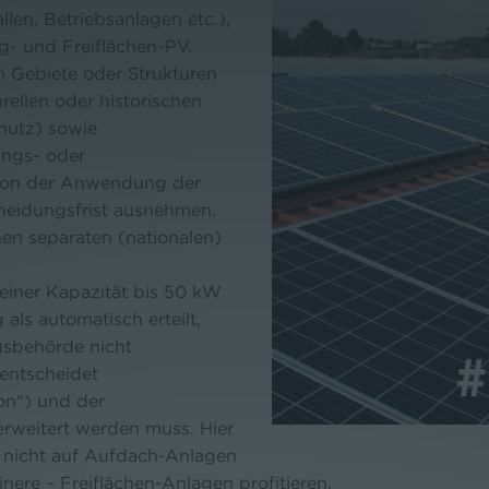
len, Betriebsanlagen etc.),
ng- und Freiflächen-PV.
n Gebiete oder Strukturen
rellen oder historischen
hutz) sowie
ungs- oder
von der Anwendung der
heidungsfrist ausnehmen.
nen separaten (nationalen)
 einer Kapazität bis 50 kW
als automatisch erteilt,
gsbehörde nicht
entscheidet
on“) und der
erweitert werden muss. Hier
g nicht auf Aufdach-Anlagen
inere – Freiflächen-Anlagen profitieren.