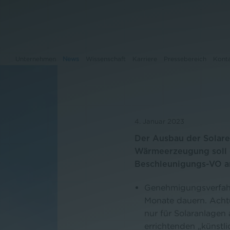
Unternehmen
News
Wissenschaft
Karriere
Pressebereich
Kont
Unternehmen
4. Januar 2023
News
Der Ausbau der Solare
Wärmeerzeugung soll 
Wissenschaft
Beschleunigungs-VO a
Karriere
Genehmigungsverfah
Pressebereich
Monate dauern. Achtu
nur für Solaranlagen
Kontakt
errichtenden „künstl