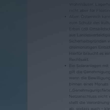
Wohnhäuser, Lagerhal
nicht aber für Floati
Aber: Österreich kan
zum Schutz des kultu
Erbes (zB Ortsbildsc
aus Landesverteidig
Sicherheitsgründen 
dreimonatigen Entsc
Hierfür braucht es ei
Rechtsakt.
Bei Solaranlagen mit
gilt die Genehmigung 
wenn die Bewilligun
binnen eines Monats 
(„Genehmigungsfikti
Netzanschluss nicht 
stellt die Verordnun
ab, sodass auch – kle