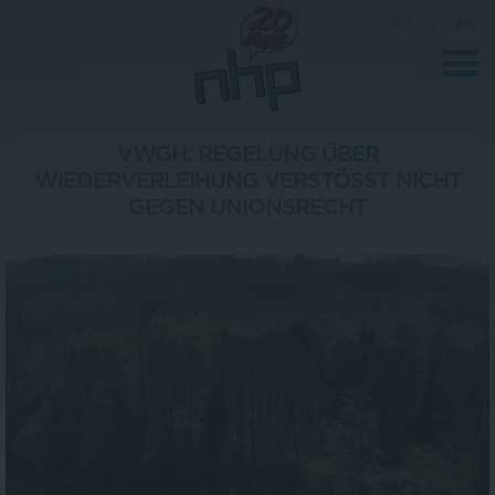
DE
|
EN
VWGH: REGELUNG ÜBER
WIEDERVERLEIHUNG VERSTÖSST NICHT G
Unternehmen
EGEN UNIONSRECHT
News
Wissenschaft
Karriere
Pressebereich
Kontakt