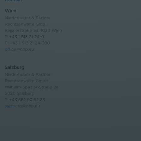
Wien
Niederhuber & Partner
Rechtsanwälte GmbH
Reisnerstraße 53, 1030 Wien
T:
+43 1 513 21 24-0
F: +43 1 513 21 24-300
office@nhp.eu
Salzburg
Niederhuber & Partner
Rechtsanwälte GmbH
Wilhelm-Spazier-Straße 2a
5020 Salzburg
T:
+43 662 90 92 33
salzburg@nhp.eu