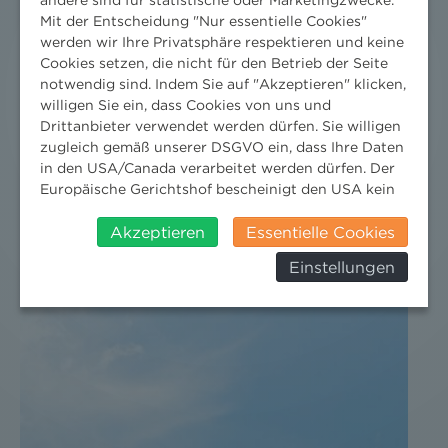
Mit der Entscheidung "Nur essentielle Cookies"
werden wir Ihre Privatsphäre respektieren und keine
Cookies setzen, die nicht für den Betrieb der Seite
notwendig sind. Indem Sie auf "Akzeptieren" klicken,
willigen Sie ein, dass Cookies von uns und
Drittanbieter verwendet werden dürfen. Sie willigen
zugleich gemäß unserer DSGVO ein, dass Ihre Daten
DER NEWS ALERT JUNI 2026 IST DA!
in den USA/Canada verarbeitet werden dürfen. Der
Europäische Gerichtshof bescheinigt den USA kein
18. Juni 2026
angemessenes Datenschutzniveau. Es besteht daher
insbesondere das Risiko, dass ihre Daten durch US-
Akzeptieren
Essentielle Cookies
Jetzt die neuesten Rechts-Updates holen.
Behörden, zu Kontroll- und zu
Einstellungen
Überwachungszwecken, verarbeitet werden und
dagegen keine wirksamen Rechtsbehelfe erhoben
werden können. Zudem finden Sie am
Bildschirmrand ein Cookie-Icon wo Sie jederzeit Ihre
Einwilligung widerrufen und Widerspruch ausüben.
Weitere Infomationen finden Sie hier:
Datenschutzerklärung