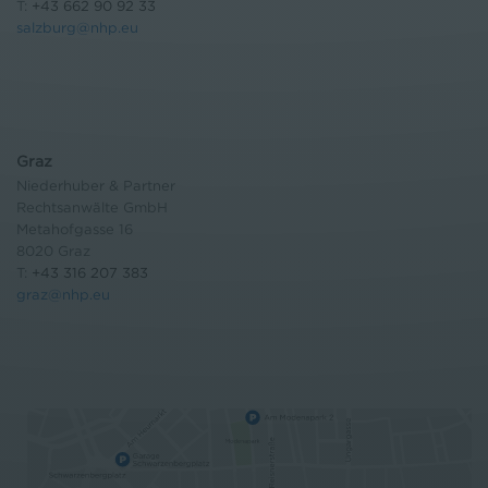
T:
+43 662 90 92 33
salzburg@nhp.eu
Graz
Niederhuber & Partner
Rechtsanwälte GmbH
Metahofgasse 16
8020 Graz
T:
+43 316 207 383
graz@nhp.eu