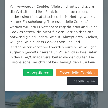
Wir verwenden Cookies. Viele sind notwendig, um
die Website und ihre Funktionen zu betreiben,
andere sind für statistische oder Marketingzwecke.
Mit der Entscheidung "Nur essentielle Cookies"
werden wir Ihre Privatsphäre respektieren und keine
Cookies setzen, die nicht für den Betrieb der Seite
notwendig sind. Indem Sie auf "Akzeptieren" klicken,
willigen Sie ein, dass Cookies von uns und
Drittanbieter verwendet werden dürfen. Sie willigen
zugleich gemäß unserer DSGVO ein, dass Ihre Daten
in den USA/Canada verarbeitet werden dürfen. Der
Europäische Gerichtshof bescheinigt den USA kein
angemessenes Datenschutzniveau. Es besteht daher
insbesondere das Risiko, dass ihre Daten durch US-
Akzeptieren
Essentielle Cookies
Behörden, zu Kontroll- und zu
Einstellungen
Überwachungszwecken, verarbeitet werden und
dagegen keine wirksamen Rechtsbehelfe erhoben
werden können. Zudem finden Sie am
Bildschirmrand ein Cookie-Icon wo Sie jederzeit Ihre
Einwilligung widerrufen und Widerspruch ausüben.
Weitere Infomationen finden Sie hier: