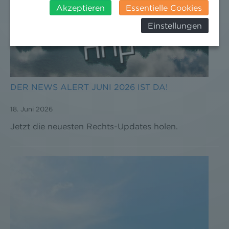
insbesondere das Risiko, dass ihre Daten durch US-
Akzeptieren
Essentielle Cookies
Behörden, zu Kontroll- und zu
Einstellungen
Überwachungszwecken, verarbeitet werden und
dagegen keine wirksamen Rechtsbehelfe erhoben
werden können. Zudem finden Sie am
Bildschirmrand ein Cookie-Icon wo Sie jederzeit Ihre
Einwilligung widerrufen und Widerspruch ausüben.
Weitere Infomationen finden Sie hier:
DER NEWS ALERT JUNI 2026 IST DA!
Datenschutzerklärung
18. Juni 2026
Jetzt die neuesten Rechts-Updates holen.