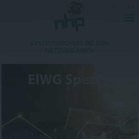
DE
|
EN
SYSTEMWECHSEL BEI DEN
NETZGEBÜHREN
Unternehmen
News
Wissenschaft
Karriere
Pressebereich
Kontakt