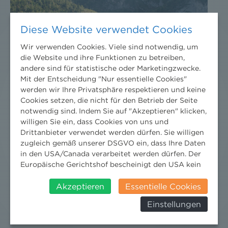
Diese Website verwendet Cookies
Wir verwenden Cookies. Viele sind notwendig, um
die Website und ihre Funktionen zu betreiben,
andere sind für statistische oder Marketingzwecke.
Mit der Entscheidung "Nur essentielle Cookies"
werden wir Ihre Privatsphäre respektieren und keine
Cookies setzen, die nicht für den Betrieb der Seite
notwendig sind. Indem Sie auf "Akzeptieren" klicken,
willigen Sie ein, dass Cookies von uns und
Drittanbieter verwendet werden dürfen. Sie willigen
zugleich gemäß unserer DSGVO ein, dass Ihre Daten
in den USA/Canada verarbeitet werden dürfen. Der
Europäische Gerichtshof bescheinigt den USA kein
angemessenes Datenschutzniveau. Es besteht daher
insbesondere das Risiko, dass ihre Daten durch US-
Akzeptieren
Essentielle Cookies
Behörden, zu Kontroll- und zu
Einstellungen
Überwachungszwecken, verarbeitet werden und
DER NEWS ALERT JUNI 2026 IST DA!
dagegen keine wirksamen Rechtsbehelfe erhoben