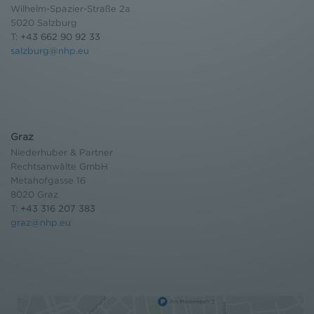
Einwilligung widerrufen und Widerspruch ausüben.
Wilhelm-Spazier-Straße 2a
Weitere Infomationen finden Sie hier:
5020 Salzburg
Datenschutzerklärung
T:
+43 662 90 92 33
salzburg@nhp.eu
Graz
Niederhuber & Partner
Rechtsanwälte GmbH
Metahofgasse 16
8020 Graz
T:
+43 316 207 383
graz@nhp.eu