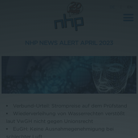
DE
|
EN
NHP NEWS ALERT APRIL 2023
Unternehmen
News
Wissenschaft
Karriere
Pressebereich
Verbund-Urteil: Strompreise auf dem Prüfstand
Kontakt
Wiederverleihung von Wasserrechten verstößt
laut VwGH nicht gegen Unionsrecht
EuGH: Keine Ausnahmegenehmigung bei
schlechter Luft