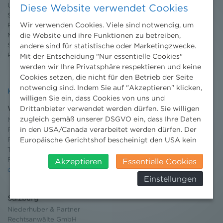
Umweltrechtsblog
Diese Website verwendet Cookies
Seminare
Wir verwenden Cookies. Viele sind notwendig, um
Publikationen
Moot Court
die Website und ihre Funktionen zu betreiben,
Stipendium
andere sind für statistische oder Marketingzwecke.
Pressebereich
Mit der Entscheidung "Nur essentielle Cookies"
werden wir Ihre Privatsphäre respektieren und keine
Cookies setzen, die nicht für den Betrieb der Seite
notwendig sind. Indem Sie auf "Akzeptieren" klicken,
Kontakt
willigen Sie ein, dass Cookies von uns und
Wien
Drittanbieter verwendet werden dürfen. Sie willigen
zugleich gemäß unserer DSGVO ein, dass Ihre Daten
Niederhuber & Partner
in den USA/Canada verarbeitet werden dürfen. Der
Rechtsanwälte GmbH
Reisnerstraße 53, 1030 Wien
Europäische Gerichtshof bescheinigt den USA kein
T:
+43 1 513 21 24-0
angemessenes Datenschutzniveau. Es besteht daher
F: +43 1 513 21 24-300
insbesondere das Risiko, dass ihre Daten durch US-
Akzeptieren
Essentielle Cookies
office@nhp.eu
Behörden, zu Kontroll- und zu
Einstellungen
Überwachungszwecken, verarbeitet werden und
dagegen keine wirksamen Rechtsbehelfe erhoben
Salzburg
werden können. Zudem finden Sie am
Niederhuber & Partner
Bildschirmrand ein Cookie-Icon wo Sie jederzeit Ihre
Rechtsanwälte GmbH