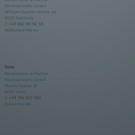
Einwilligung widerrufen und Widerspruch ausüben.
Rechtsanwälte GmbH
Weitere Infomationen finden Sie hier:
Wilhelm-Spazier-Straße 2a
Datenschutzerklärung
5020 Salzburg
T:
+43 662 90 92 33
salzburg@nhp.eu
Graz
Niederhuber & Partner
Rechtsanwälte GmbH
Metahofgasse 16
8020 Graz
T:
+43 316 207 383
graz@nhp.eu