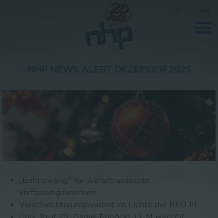
DE
|
EN
NHP NEWS ALERT DEZEMBER 2025
Unternehmen
News
Wissenschaft
Karriere
Pressebereich
Kontakt
„Bahnzwang“ für Abfalltransporte
verfassungskonform
Verschlechterungsverbot im Lichte der RED III
Univ. Prof. Dr. Daniel Ennöckl, LL.M wird Of