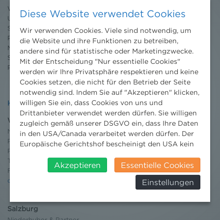
Willkommen Umweltrecht
Diese Website verwendet Cookies
Umweltrechtsblog
Seminare
Wir verwenden Cookies. Viele sind notwendig, um
Publikationen
die Website und ihre Funktionen zu betreiben,
Moot Court
andere sind für statistische oder Marketingzwecke.
Stipendium
Mit der Entscheidung "Nur essentielle Cookies"
Pressebereich
werden wir Ihre Privatsphäre respektieren und keine
Cookies setzen, die nicht für den Betrieb der Seite
notwendig sind. Indem Sie auf "Akzeptieren" klicken,
willigen Sie ein, dass Cookies von uns und
Kontakt
Drittanbieter verwendet werden dürfen. Sie willigen
Wien
zugleich gemäß unserer DSGVO ein, dass Ihre Daten
Niederhuber & Partner
in den USA/Canada verarbeitet werden dürfen. Der
Rechtsanwälte GmbH
Europäische Gerichtshof bescheinigt den USA kein
Reisnerstraße 53, 1030 Wien
angemessenes Datenschutzniveau. Es besteht daher
T:
+43 1 513 21 24-0
insbesondere das Risiko, dass ihre Daten durch US-
Akzeptieren
Essentielle Cookies
F: +43 1 513 21 24-300
Behörden, zu Kontroll- und zu
office@nhp.eu
Einstellungen
Überwachungszwecken, verarbeitet werden und
dagegen keine wirksamen Rechtsbehelfe erhoben
werden können. Zudem finden Sie am
Salzburg
Bildschirmrand ein Cookie-Icon wo Sie jederzeit Ihre
Niederhuber & Partner