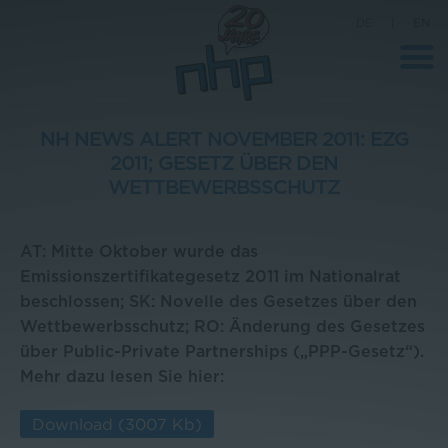
DE
|
EN
NH NEWS ALERT NOVEMBER 2011: EZG
2011; GESETZ ÜBER DEN
Unternehmen
WETTBEWERBSSCHUTZ
News
AT: Mitte Oktober wurde das
Wissenschaft
Emissionszertifikategesetz 2011 im Nationalrat
Karriere
beschlossen; SK: Novelle des Gesetzes über den
Wettbewerbsschutz; RO: Änderung des Gesetzes
Pressebereich
über Public-Private Partnerships („PPP-Gesetz“).
Kontakt
Mehr dazu lesen Sie hier:
Download
(3007 Kb)