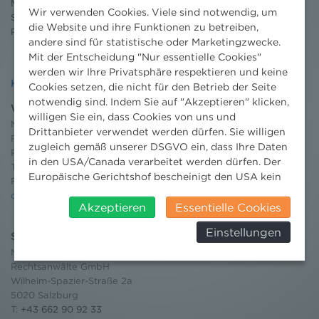
Moot Court
Wir verwenden Cookies. Viele sind notwendig, um
Stipendium
die Website und ihre Funktionen zu betreiben,
Pressebereich
andere sind für statistische oder Marketingzwecke.
Mit der Entscheidung "Nur essentielle Cookies"
werden wir Ihre Privatsphäre respektieren und keine
Kontakt
Cookies setzen, die nicht für den Betrieb der Seite
notwendig sind. Indem Sie auf "Akzeptieren" klicken,
Wien
willigen Sie ein, dass Cookies von uns und
Niederhuber & Partner
Drittanbieter verwendet werden dürfen. Sie willigen
Rechtsanwälte GmbH
zugleich gemäß unserer DSGVO ein, dass Ihre Daten
Reisnerstraße 53, 1030 Wien
in den USA/Canada verarbeitet werden dürfen. Der
T:
+43 1 513 21 24-0
Europäische Gerichtshof bescheinigt den USA kein
F: +43 1 513 21 24-300
angemessenes Datenschutzniveau. Es besteht daher
office@nhp.eu
insbesondere das Risiko, dass ihre Daten durch US-
Akzeptieren
Essentielle Cookies
Behörden, zu Kontroll- und zu
Einstellungen
Salzburg
Überwachungszwecken, verarbeitet werden und
dagegen keine wirksamen Rechtsbehelfe erhoben
Niederhuber & Partner
werden können. Zudem finden Sie am
Rechtsanwälte GmbH
Wilhelm-Spazier-Straße 2a
Bildschirmrand ein Cookie-Icon wo Sie jederzeit Ihre
5020 Salzburg
Einwilligung widerrufen und Widerspruch ausüben.
T:
+43 662 90 92 33
Weitere Infomationen finden Sie hier: