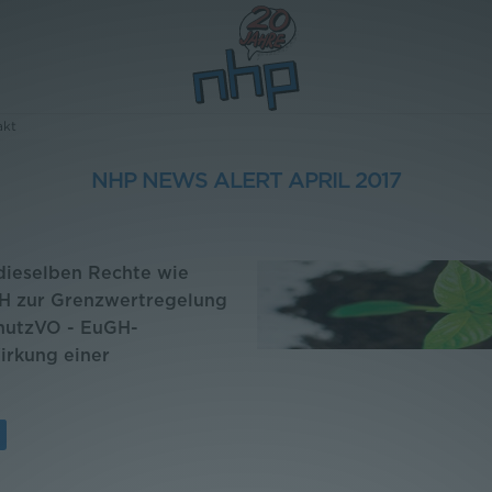
akt
NHP NEWS ALERT APRIL 2017
ieselben Rechte wie
GH zur Grenzwertregelung
hutzVO - EuGH-
irkung einer