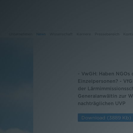
Unternehmen
News
Wissenschaft
Karriere
Pressebereich
Kont
Unternehmen
- VwGH: Haben NGOs d
News
Einzelpersonen? - Vf
der Lärmimmissionssc
Wissenschaft
Generalanwältin zur W
Karriere
nachträglichen UVP
Pressebereich
Download
(3889 Kb)
Kontakt