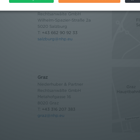
Salzburg
Niederhuber & Partner
Rechtsanwälte GmbH
Wilhelm-Spazier-Straße 2a
5020 Salzburg
T:
+43 662 90 92 33
salzburg@nhp.eu
Graz
Niederhuber & Partner
Rechtsanwälte GmbH
Metahofgasse 16
8020 Graz
T:
+43 316 207 383
graz@nhp.eu