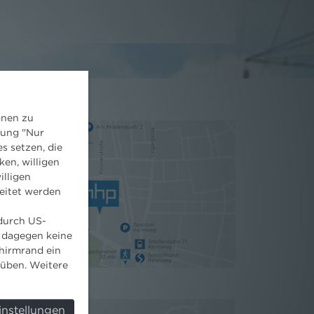
onen zu
dung "Nur
s setzen, die
ken, willigen
illigen
eitet werden
 durch US-
 dagegen keine
hirmrand ein
süben. Weitere
instellungen