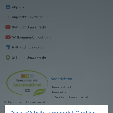
Nachrichten
News aktuell
Newsletter
3 Minuten Umweltrecht
Willkommen Umweltrecht
Umweltrechtsblog
Diese Website verwendet Cookies
Seminare