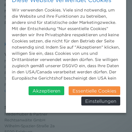
Publikationen
Wir verwenden Cookies. Viele sind notwendig, um
Moot Court
die Website und ihre Funktionen zu betreiben,
Stipendium
andere sind für statistische oder Marketingzwecke.
Pressebereich
Mit der Entscheidung "Nur essentielle Cookies"
werden wir Ihre Privatsphäre respektieren und keine
Cookies setzen, die nicht für den Betrieb der Seite
Kontakt
notwendig sind. Indem Sie auf "Akzeptieren" klicken,
willigen Sie ein, dass Cookies von uns und
Wien
Drittanbieter verwendet werden dürfen. Sie willigen
Niederhuber & Partner
zugleich gemäß unserer DSGVO ein, dass Ihre Daten
Rechtsanwälte GmbH
in den USA/Canada verarbeitet werden dürfen. Der
Reisnerstraße 53, 1030 Wien
Europäische Gerichtshof bescheinigt den USA kein
T:
+43 1 513 21 24-0
angemessenes Datenschutzniveau. Es besteht daher
F: +43 1 513 21 24-300
insbesondere das Risiko, dass ihre Daten durch US-
Akzeptieren
Essentielle Cookies
office@nhp.eu
Behörden, zu Kontroll- und zu
Einstellungen
Überwachungszwecken, verarbeitet werden und
Salzburg
dagegen keine wirksamen Rechtsbehelfe erhoben
Niederhuber & Partner
werden können. Zudem finden Sie am
Rechtsanwälte GmbH
Bildschirmrand ein Cookie-Icon wo Sie jederzeit Ihre
Wilhelm-Spazier-Straße 2a
Einwilligung widerrufen und Widerspruch ausüben.
5020 Salzburg