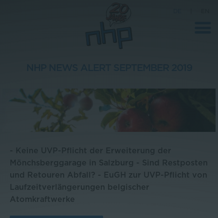
DE
|
EN
NHP NEWS ALERT SEPTEMBER 2019
Unternehmen
News
Wissenschaft
Karriere
- Keine UVP-Pflicht der Erweiterung der
Pressebereich
Mönchsberggarage in Salzburg - Sind Restposten
und Retouren Abfall? - EuGH zur UVP-Pflicht von
Kontakt
Laufzeitverlängerungen belgischer
Atomkraftwerke