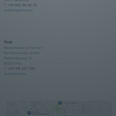
Weitere Infomationen finden Sie hier:
T:
+43 662 90 92 33
Datenschutzerklärung
salzburg@nhp.eu
Graz
Niederhuber & Partner
Rechtsanwälte GmbH
Metahofgasse 16
8020 Graz
T:
+43 316 207 383
graz@nhp.eu