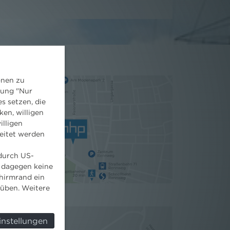
onen zu
dung "Nur
s setzen, die
ken, willigen
illigen
eitet werden
 durch US-
 dagegen keine
hirmrand ein
süben. Weitere
instellungen