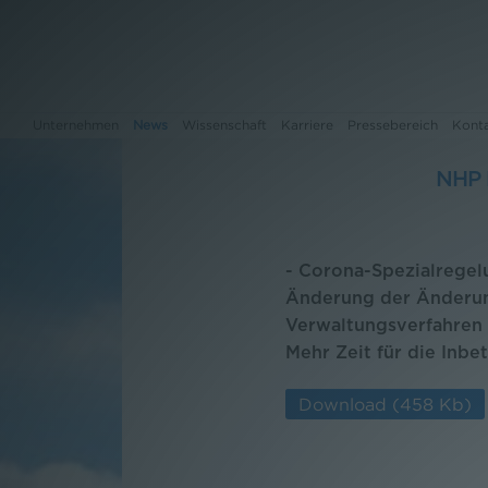
Unternehmen
News
Wissenschaft
Karriere
Pressebereich
Kont
NHP 
Unternehmen
- Corona-Spezialregel
News
Änderung der Änderun
Verwaltungsverfahren
Wissenschaft
Mehr Zeit für die Inb
Karriere
Download
(458 Kb)
Pressebereich
Kontakt