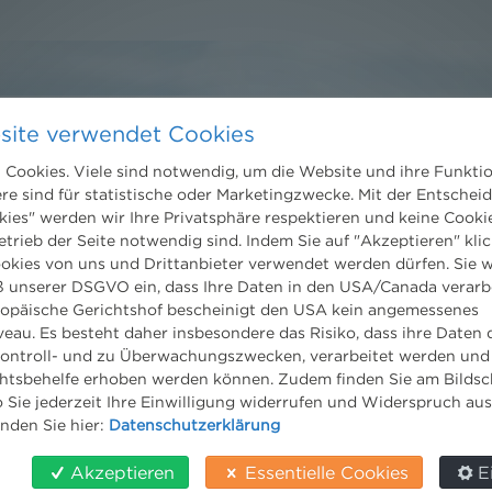
site verwendet Cookies
Cookies. Viele sind notwendig, um die Website und ihre Funkti
Kontakt
ere sind für statistische oder Marketingzwecke. Mit der Entschei
Wien
kies" werden wir Ihre Privatsphäre respektieren und keine Cookie
Niederhuber & Partner
etrieb der Seite notwendig sind. Indem Sie auf "Akzeptieren" klic
trecht
Rechtsanwälte GmbH
ookies von uns und Drittanbieter verwendet werden dürfen. Sie w
eltrecht
Reisnerstraße 53, 1030 Wien
 unserer DSGVO ein, dass Ihre Daten in den USA/Canada verarb
og
T:
+43 1 513 21 24-0
ropäische Gerichtshof bescheinigt den USA kein angemessenes
F: +43 1 513 21 24-300
eau. Es besteht daher insbesondere das Risiko, dass ihre Daten
office@nhp.eu
ontroll- und zu Überwachungszwecken, verarbeitet werden und
tsbehelfe erhoben werden können. Zudem finden Sie am Bildsc
 Sie jederzeit Ihre Einwilligung widerrufen und Widerspruch au
inden Sie hier:
Datenschutzerklärung
Salzburg
Akzeptieren
Essentielle Cookies
E
Niederhuber & Partner