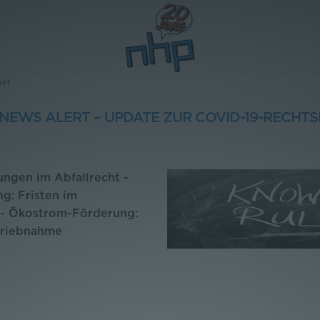
akt
NEWS ALERT – UPDATE ZUR COVID-19-RECHT
ungen im Abfallrecht -
g: Fristen im
 - Ökostrom-Förderung:
etriebnahme