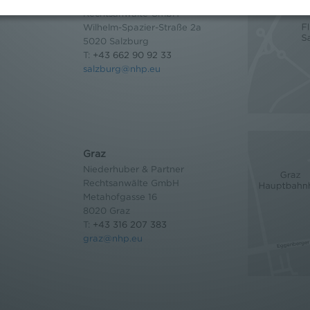
Rechtsanwälte GmbH
Wilhelm-Spazier-Straße 2a
5020 Salzburg
T:
+43 662 90 92 33
salzburg@nhp.eu
Graz
Niederhuber & Partner
Rechtsanwälte GmbH
Metahofgasse 16
8020 Graz
T:
+43 316 207 383
graz@nhp.eu