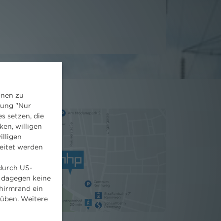
onen zu
dung "Nur
s setzen, die
ken, willigen
illigen
eitet werden
 durch US-
 dagegen keine
hirmrand ein
süben. Weitere