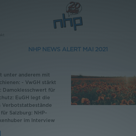
akt
NHP NEWS ALERT MAI 2021
t unter anderem mit
hienen: - VwGH stärkt
: Damoklesschwert für
chutz: EuGH legt die
n Verbotstatbestände
 für Salzburg: NHP-
kenhuber im Interview