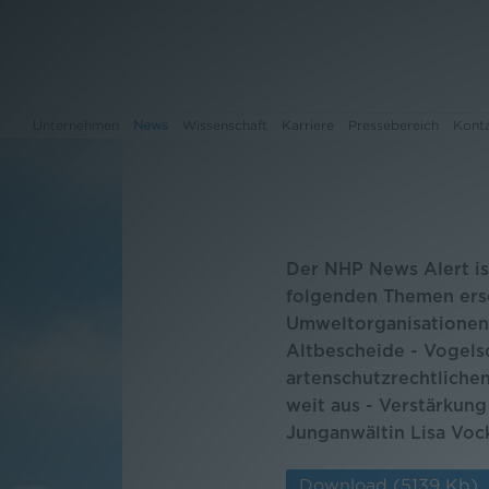
Unternehmen
News
Wissenschaft
Karriere
Pressebereich
Kont
Unternehmen
Der NHP News Alert is
News
folgenden Themen ersc
Umweltorganisationen
Wissenschaft
Altbescheide - Vogels
Karriere
artenschutzrechtliche
weit aus - Verstärkung
Pressebereich
Junganwältin Lisa Voc
Kontakt
Download
(5139 Kb)