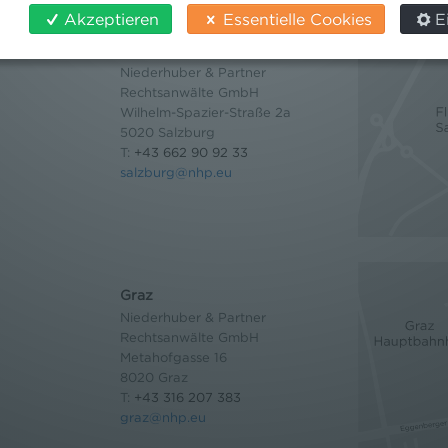
Akzeptieren
Essentielle Cookies
E
Salzburg
Niederhuber & Partner
Rechtsanwälte GmbH
Wilhelm-Spazier-Straße 2a
5020 Salzburg
T:
+43 662 90 92 33
salzburg@nhp.eu
Graz
Niederhuber & Partner
Rechtsanwälte GmbH
Metahofgasse 16
8020 Graz
T:
+43 316 207 383
graz@nhp.eu