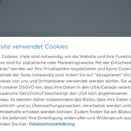
site verwendet Cookies
Cookies. Viele sind notwendig, um die Website und ihre Funkti
ere sind für statistische oder Marketingzwecke. Mit der Entschei
Kontakt
kies" werden wir Ihre Privatsphäre respektieren und keine Cookie
etrieb der Seite notwendig sind. Indem Sie auf "Akzeptieren" klic
Wien
ookies von uns und Drittanbieter verwendet werden dürfen. Sie w
Niederhuber & Partner
 unserer DSGVO ein, dass Ihre Daten in den USA/Canada verarb
trecht
Rechtsanwälte GmbH
ropäische Gerichtshof bescheinigt den USA kein angemessenes
eltrecht
Reisnerstraße 53, 1030 Wien
eau. Es besteht daher insbesondere das Risiko, dass ihre Daten
og
T:
+43 1 513 21 24-0
ontroll- und zu Überwachungszwecken, verarbeitet werden und
F: +43 1 513 21 24-300
tsbehelfe erhoben werden können. Zudem finden Sie am Bildsc
office@nhp.eu
 Sie jederzeit Ihre Einwilligung widerrufen und Widerspruch au
inden Sie hier:
Datenschutzerklärung