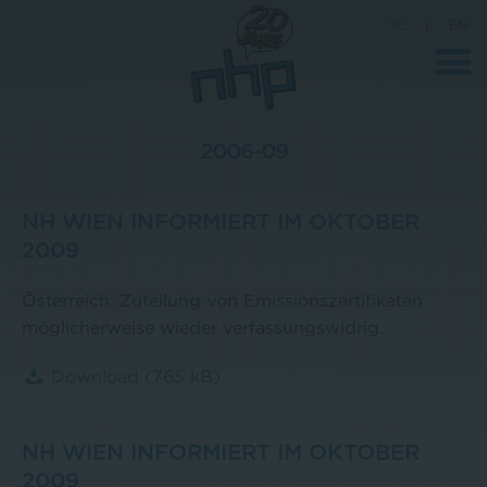
DE
|
EN
2006-09
Unternehmen
NH WIEN INFORMIERT IM OKTOBER
News
2009
Wissenschaft
Österreich: Zuteilung von Emissionszertifikaten
Karriere
möglicherweise wieder verfassungswidrig.
Pressebereich
Download
(765 kB)
Kontakt
NH WIEN INFORMIERT IM OKTOBER
2009