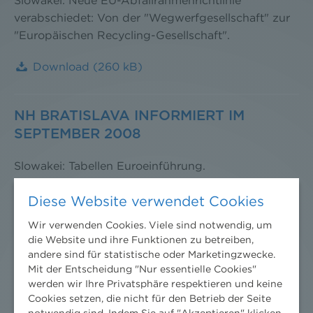
Slowakei: Neue EU-Abfallrahmenrichtlinie
verabschiedet: Von der "Wegwerfgesellschaft" zur
"Europäischen Recycling-Gesellschaft".
Download
(260 kB)
NH BRATISLAVA INFORMIERT IM
SEPTEMBER 2008
Slowakei: Tabellen Euroeinführung.
Download
(110 kB)
Diese Website verwendet Cookies
Wir verwenden Cookies. Viele sind notwendig, um
die Website und ihre Funktionen zu betreiben,
NH BRATISLAVA INFORMIERT IM JULI
andere sind für statistische oder Marketingzwecke.
2008
Mit der Entscheidung "Nur essentielle Cookies"
werden wir Ihre Privatsphäre respektieren und keine
Slowakei: EURO-Einführung am 1.1. 2009 definitiv-
Cookies setzen, die nicht für den Betrieb der Seite
notwendig sind. Indem Sie auf "Akzeptieren" klicken,