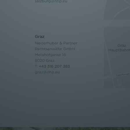
salzburg@nhp.eu
Graz
Niederhuber & Partner
Rechtsanwälte GmbH
Metahofgasse 16
8020 Graz
T:
+43 316 207 383
graz@nhp.eu