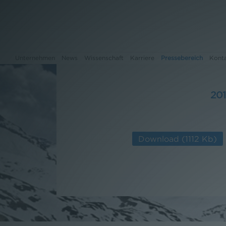
Unternehmen
News
Wissenschaft
Karriere
Pressebereich
Kont
20
Unternehmen
News
Download
(1112 Kb)
Wissenschaft
Karriere
Pressebereich
Kontakt