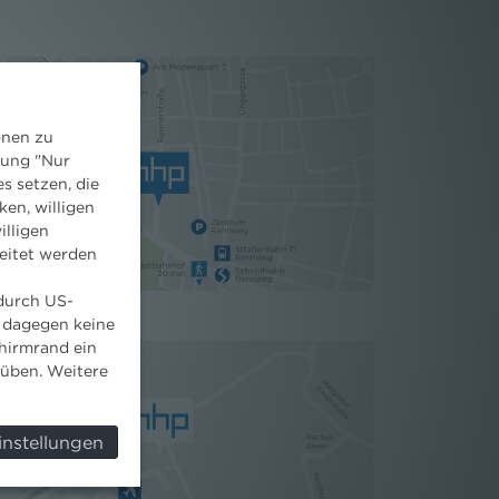
onen zu
dung "Nur
s setzen, die
ken, willigen
illigen
eitet werden
 durch US-
 dagegen keine
hirmrand ein
süben. Weitere
instellungen