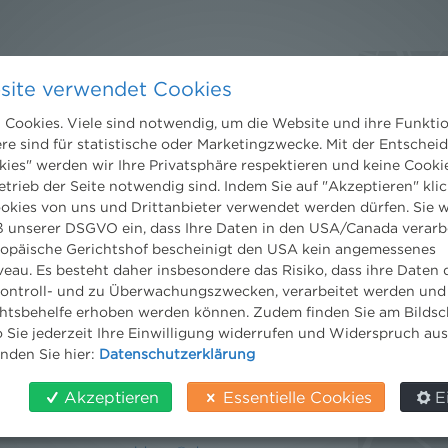
Kontakt
site verwendet Cookies
Wien
Niederhuber & Partner
Cookies. Viele sind notwendig, um die Website und ihre Funkti
trecht
Rechtsanwälte GmbH
ere sind für statistische oder Marketingzwecke. Mit der Entschei
eltrecht
Reisnerstraße 53, 1030 Wien
kies" werden wir Ihre Privatsphäre respektieren und keine Cookie
og
T:
+43 1 513 21 24-0
etrieb der Seite notwendig sind. Indem Sie auf "Akzeptieren" klic
F: +43 1 513 21 24-300
ookies von uns und Drittanbieter verwendet werden dürfen. Sie w
office@nhp.eu
 unserer DSGVO ein, dass Ihre Daten in den USA/Canada verarb
ropäische Gerichtshof bescheinigt den USA kein angemessenes
eau. Es besteht daher insbesondere das Risiko, dass ihre Daten
ontroll- und zu Überwachungszwecken, verarbeitet werden und
tsbehelfe erhoben werden können. Zudem finden Sie am Bildsc
Salzburg
 Sie jederzeit Ihre Einwilligung widerrufen und Widerspruch au
Niederhuber & Partner
inden Sie hier:
Datenschutzerklärung
Rechtsanwälte GmbH
Wilhelm-Spazier-Straße 2a
Akzeptieren
Essentielle Cookies
E
5020 Salzburg
T:
+43 662 90 92 33