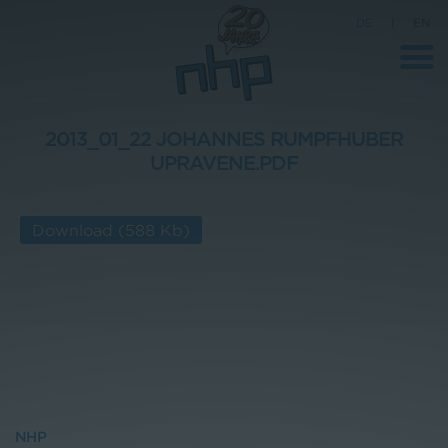
DE
|
EN
2013_01_22 JOHANNES RUMPFHUBER
UPRAVENE.PDF
Unternehmen
News
Download
(588 Kb)
Wissenschaft
Karriere
Pressebereich
Kontakt
NHP