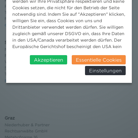
Rechtsanwälte GmbH
werden wir Ihre Privatsphäre respektieren und keine
Reisnerstraße 53, 1030 Wien
Cookies setzen, die nicht für den Betrieb der Seite
T:
+43 1 513 21 24-0
notwendig sind. Indem Sie auf "Akzeptieren" klicken,
F: +43 1 513 21 24-300
willigen Sie ein, dass Cookies von uns und
office@nhp.eu
Drittanbieter verwendet werden dürfen. Sie willigen
zugleich gemäß unserer DSGVO ein, dass Ihre Daten
in den USA/Canada verarbeitet werden dürfen. Der
Salzburg
Europäische Gerichtshof bescheinigt den USA kein
Niederhuber & Partner
angemessenes Datenschutzniveau. Es besteht daher
Rechtsanwälte GmbH
insbesondere das Risiko, dass ihre Daten durch US-
Akzeptieren
Essentielle Cookies
Wilhelm-Spazier-Straße 2a
Behörden, zu Kontroll- und zu
5020 Salzburg
Einstellungen
Überwachungszwecken, verarbeitet werden und
T:
+43 662 90 92 33
dagegen keine wirksamen Rechtsbehelfe erhoben
salzburg@nhp.eu
werden können. Zudem finden Sie am
Bildschirmrand ein Cookie-Icon wo Sie jederzeit Ihre
Einwilligung widerrufen und Widerspruch ausüben.
Weitere Infomationen finden Sie hier:
Datenschutzerklärung
Graz
Niederhuber & Partner
Rechtsanwälte GmbH
Metahofgasse 16