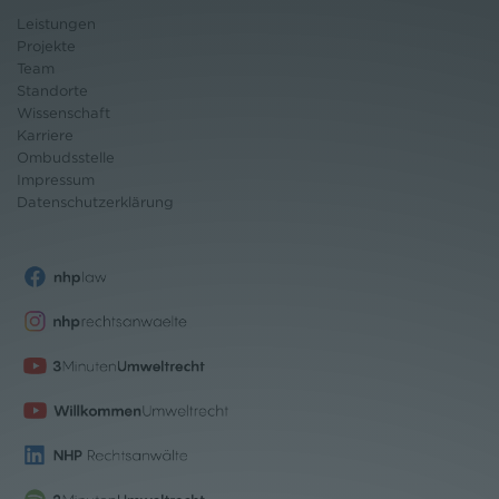
Leistungen
Projekte
Team
Standorte
Wissenschaft
Karriere
Ombudsstelle
Impressum
Datenschutz
erklärung