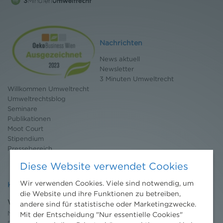
Nachrichten
News aktuell
Newsletter
3 Minuten Umweltrecht
Willkommen Umweltrecht
Umweltrechtsblog
Seminare
Publikationen
Moot Court
Stipendium
Pressebereich
Diese Website verwendet Cookies
Wir verwenden Cookies. Viele sind notwendig, um
Kontakt
die Website und ihre Funktionen zu betreiben,
Wien
andere sind für statistische oder Marketingzwecke.
Niederhuber & Partner
Mit der Entscheidung "Nur essentielle Cookies"