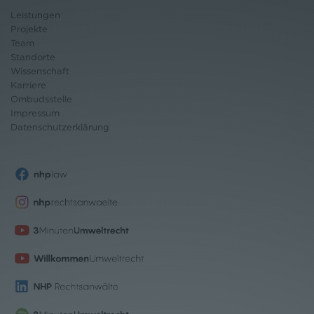
Leistungen
Projekte
Team
Standorte
Wissenschaft
Karriere
Ombudsstelle
Impressum
Datenschutz
erklärung