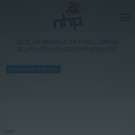
DE
|
EN
2013_05 ANWALT AKTUELL_SIMON
ELLMAUER NEU BEI NHP WIEN.PDF
Unternehmen
News
Download
(478 Kb)
Wissenschaft
Karriere
Pressebereich
Kontakt
NHP