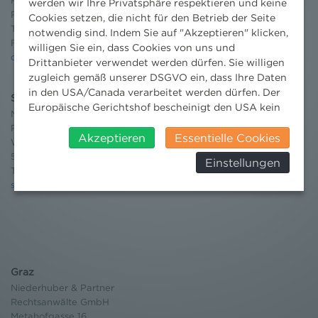
Rechtsanwälte GmbH
werden wir Ihre Privatsphäre respektieren und keine
Reisnerstraße 53, 1030 Wien
Cookies setzen, die nicht für den Betrieb der Seite
T:
+43 1 513 21 24-0
notwendig sind. Indem Sie auf "Akzeptieren" klicken,
F: +43 1 513 21 24-300
willigen Sie ein, dass Cookies von uns und
office@nhp.eu
Drittanbieter verwendet werden dürfen. Sie willigen
zugleich gemäß unserer DSGVO ein, dass Ihre Daten
in den USA/Canada verarbeitet werden dürfen. Der
Salzburg
Europäische Gerichtshof bescheinigt den USA kein
Niederhuber & Partner
angemessenes Datenschutzniveau. Es besteht daher
Rechtsanwälte GmbH
insbesondere das Risiko, dass ihre Daten durch US-
Akzeptieren
Essentielle Cookies
Wilhelm-Spazier-Straße 2a
Behörden, zu Kontroll- und zu
5020 Salzburg
Einstellungen
Überwachungszwecken, verarbeitet werden und
T:
+43 662 90 92 33
dagegen keine wirksamen Rechtsbehelfe erhoben
salzburg@nhp.eu
werden können. Zudem finden Sie am
Bildschirmrand ein Cookie-Icon wo Sie jederzeit Ihre
Einwilligung widerrufen und Widerspruch ausüben.
Weitere Infomationen finden Sie hier:
Datenschutzerklärung
Graz
Niederhuber & Partner
Rechtsanwälte GmbH
Metahofgasse 16