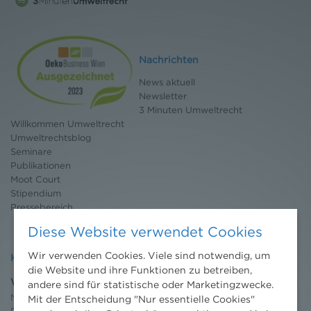
Nachrichten
News aktuell
Newsletter
3 Minuten Umweltrecht
Willkommen Umweltrecht
Umweltrechtsblog
Seminare
Publikationen
Moot Court
Stipendium
Pressebereich
Diese Website verwendet Cookies
Wir verwenden Cookies. Viele sind notwendig, um
Kontakt
die Website und ihre Funktionen zu betreiben,
Wien
andere sind für statistische oder Marketingzwecke.
Niederhuber & Partner
Mit der Entscheidung "Nur essentielle Cookies"