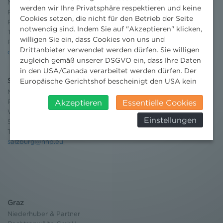
Niederhuber & Partner
werden wir Ihre Privatsphäre respektieren und keine
Rechtsanwälte GmbH
Cookies setzen, die nicht für den Betrieb der Seite
Reisnerstraße 53, 1030 Wien
notwendig sind. Indem Sie auf "Akzeptieren" klicken,
T:
+43 1 513 21 24-0
willigen Sie ein, dass Cookies von uns und
F: +43 1 513 21 24-300
Drittanbieter verwendet werden dürfen. Sie willigen
office@nhp.eu
zugleich gemäß unserer DSGVO ein, dass Ihre Daten
in den USA/Canada verarbeitet werden dürfen. Der
Salzburg
Europäische Gerichtshof bescheinigt den USA kein
angemessenes Datenschutzniveau. Es besteht daher
Niederhuber & Partner
Rechtsanwälte GmbH
insbesondere das Risiko, dass ihre Daten durch US-
Akzeptieren
Essentielle Cookies
Wilhelm-Spazier-Straße 2a
Behörden, zu Kontroll- und zu
Einstellungen
5020 Salzburg
Überwachungszwecken, verarbeitet werden und
T:
+43 662 90 92 33
dagegen keine wirksamen Rechtsbehelfe erhoben
salzburg@nhp.eu
werden können. Zudem finden Sie am
Bildschirmrand ein Cookie-Icon wo Sie jederzeit Ihre
Einwilligung widerrufen und Widerspruch ausüben.
Weitere Infomationen finden Sie hier:
Datenschutzerklärung
Graz
Niederhuber & Partner