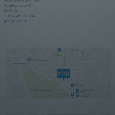
Rechtsanwälte GmbH
Metahofgasse 16
8020 Graz
T:
+43 316 207 383
graz@nhp.eu