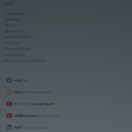
NHP
Leistungen
Projekte
Team
Standorte
Wissenschaft
Karriere
Ombudsstelle
Impressum
Datenschutz
erklärung