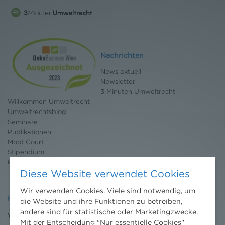
Nachrichten
News aktuell
Newsletter
3 Minuten Umweltrecht
Willkommen Umweltrecht
Umweltrechtsblog
Seminare
Publikationen
Moot Court
Stipendium
Pressebereich
Diese Website verwendet Cookies
Wir verwenden Cookies. Viele sind notwendig, um
Kontakt
die Website und ihre Funktionen zu betreiben,
andere sind für statistische oder Marketingzwecke.
Wien
Mit der Entscheidung "Nur essentielle Cookies"