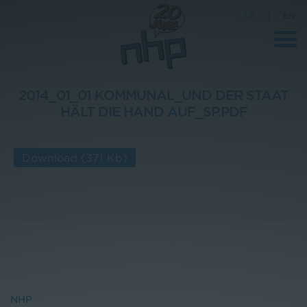
DE
|
EN
2014_01_01 KOMMUNAL_UND DER STAAT
HÄLT DIE HAND AUF_SP.PDF
Unternehmen
News
Download
(371 Kb)
Wissenschaft
Karriere
Pressebereich
Kontakt
NHP