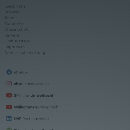
Leistungen
Projekte
Team
Standorte
Wissenschaft
Karriere
Ombudsstelle
Impressum
Datenschutz
erklärung