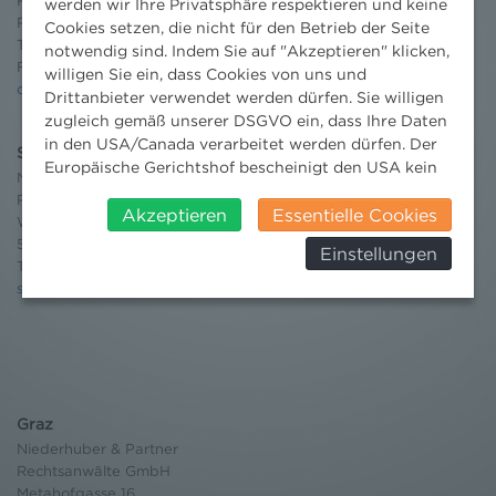
Rechtsanwälte GmbH
werden wir Ihre Privatsphäre respektieren und keine
Reisnerstraße 53, 1030 Wien
Cookies setzen, die nicht für den Betrieb der Seite
T:
+43 1 513 21 24-0
notwendig sind. Indem Sie auf "Akzeptieren" klicken,
F: +43 1 513 21 24-300
willigen Sie ein, dass Cookies von uns und
office@nhp.eu
Drittanbieter verwendet werden dürfen. Sie willigen
zugleich gemäß unserer DSGVO ein, dass Ihre Daten
in den USA/Canada verarbeitet werden dürfen. Der
Salzburg
Europäische Gerichtshof bescheinigt den USA kein
Niederhuber & Partner
angemessenes Datenschutzniveau. Es besteht daher
Rechtsanwälte GmbH
insbesondere das Risiko, dass ihre Daten durch US-
Akzeptieren
Essentielle Cookies
Wilhelm-Spazier-Straße 2a
Behörden, zu Kontroll- und zu
5020 Salzburg
Einstellungen
Überwachungszwecken, verarbeitet werden und
T:
+43 662 90 92 33
dagegen keine wirksamen Rechtsbehelfe erhoben
salzburg@nhp.eu
werden können. Zudem finden Sie am
Bildschirmrand ein Cookie-Icon wo Sie jederzeit Ihre
Einwilligung widerrufen und Widerspruch ausüben.
Weitere Infomationen finden Sie hier:
Datenschutzerklärung
Graz
Niederhuber & Partner
Rechtsanwälte GmbH
Metahofgasse 16