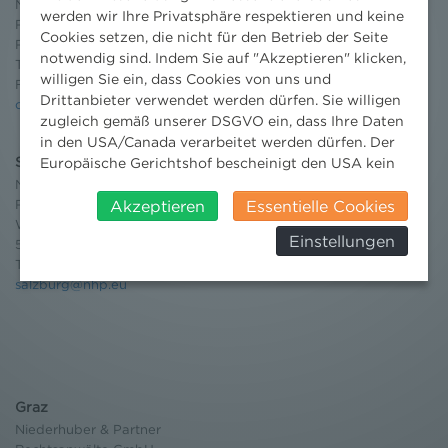
Niederhuber & Partner
werden wir Ihre Privatsphäre respektieren und keine
Rechtsanwälte GmbH
Cookies setzen, die nicht für den Betrieb der Seite
Reisnerstraße 53, 1030 Wien
notwendig sind. Indem Sie auf "Akzeptieren" klicken,
T:
+43 1 513 21 24-0
willigen Sie ein, dass Cookies von uns und
F: +43 1 513 21 24-300
Drittanbieter verwendet werden dürfen. Sie willigen
office@nhp.eu
zugleich gemäß unserer DSGVO ein, dass Ihre Daten
in den USA/Canada verarbeitet werden dürfen. Der
Salzburg
Europäische Gerichtshof bescheinigt den USA kein
angemessenes Datenschutzniveau. Es besteht daher
Niederhuber & Partner
Rechtsanwälte GmbH
insbesondere das Risiko, dass ihre Daten durch US-
Akzeptieren
Essentielle Cookies
Wilhelm-Spazier-Straße 2a
Behörden, zu Kontroll- und zu
Einstellungen
5020 Salzburg
Überwachungszwecken, verarbeitet werden und
T:
+43 662 90 92 33
dagegen keine wirksamen Rechtsbehelfe erhoben
salzburg@nhp.eu
werden können. Zudem finden Sie am
Bildschirmrand ein Cookie-Icon wo Sie jederzeit Ihre
Einwilligung widerrufen und Widerspruch ausüben.
Weitere Infomationen finden Sie hier:
Datenschutzerklärung
Graz
Niederhuber & Partner