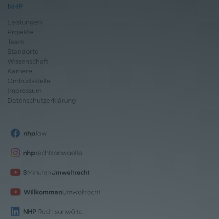
NHP
Leistungen
Projekte
Team
Standorte
Wissenschaft
Karriere
Ombudsstelle
Impressum
Datenschutz
erklärung