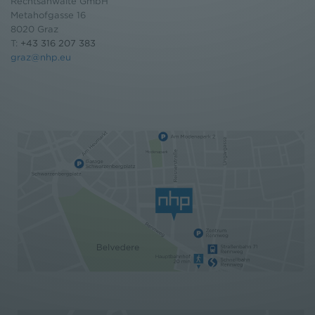
Rechtsanwälte GmbH
Metahofgasse 16
8020 Graz
T:
+43 316 207 383
graz@nhp.eu