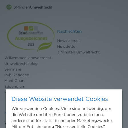
Nachrichten
News aktuell
Newsletter
3 Minuten Umweltrecht
Willkommen Umweltrecht
Umweltrechtsblog
Seminare
Publikationen
Moot Court
Stipendium
Pressebereich
Diese Website verwendet Cookies
Wir verwenden Cookies. Viele sind notwendig, um
Kontakt
die Website und ihre Funktionen zu betreiben,
andere sind für statistische oder Marketingzwecke.
Wien
Mit der Entscheidung "Nur essentielle Cookies"