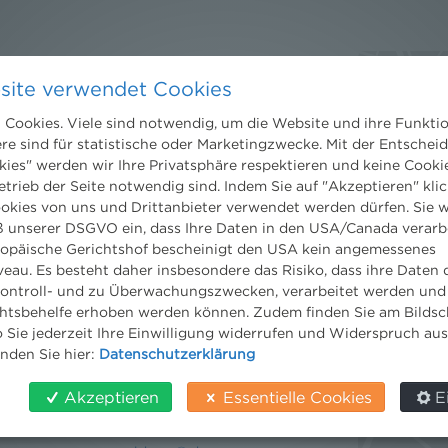
Kontakt
site verwendet Cookies
Wien
Niederhuber & Partner
Cookies. Viele sind notwendig, um die Website und ihre Funkti
trecht
Rechtsanwälte GmbH
ere sind für statistische oder Marketingzwecke. Mit der Entschei
eltrecht
Reisnerstraße 53, 1030 Wien
kies" werden wir Ihre Privatsphäre respektieren und keine Cookie
og
T:
+43 1 513 21 24-0
etrieb der Seite notwendig sind. Indem Sie auf "Akzeptieren" klic
F: +43 1 513 21 24-300
ookies von uns und Drittanbieter verwendet werden dürfen. Sie w
office@nhp.eu
 unserer DSGVO ein, dass Ihre Daten in den USA/Canada verarb
ropäische Gerichtshof bescheinigt den USA kein angemessenes
eau. Es besteht daher insbesondere das Risiko, dass ihre Daten
ontroll- und zu Überwachungszwecken, verarbeitet werden und
tsbehelfe erhoben werden können. Zudem finden Sie am Bildsc
Salzburg
 Sie jederzeit Ihre Einwilligung widerrufen und Widerspruch au
Niederhuber & Partner
inden Sie hier:
Datenschutzerklärung
Rechtsanwälte GmbH
Wilhelm-Spazier-Straße 2a
Akzeptieren
Essentielle Cookies
E
5020 Salzburg
T:
+43 662 90 92 33