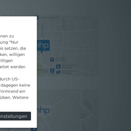
onen zu
dung "Nur
s setzen, die
ken, willigen
illigen
eitet werden
 durch US-
 dagegen keine
hirmrand ein
süben. Weitere
instellungen