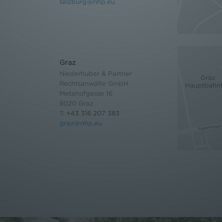
salzburg@nhp.eu
Graz
Niederhuber & Partner
Rechtsanwälte GmbH
Metahofgasse 16
8020 Graz
T:
+43 316 207 383
graz@nhp.eu