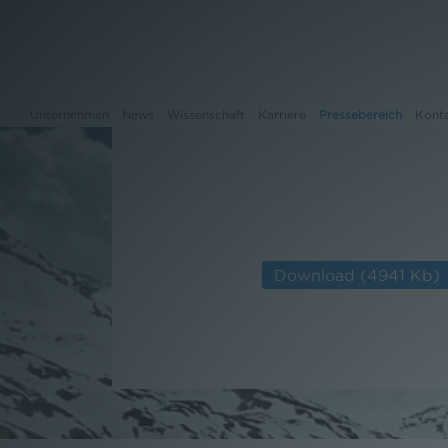
Unternehmen
News
Wissenschaft
Karriere
Pressebereich
Kont
Unternehmen
News
Download
(4941 Kb)
Wissenschaft
Karriere
Pressebereich
Kontakt