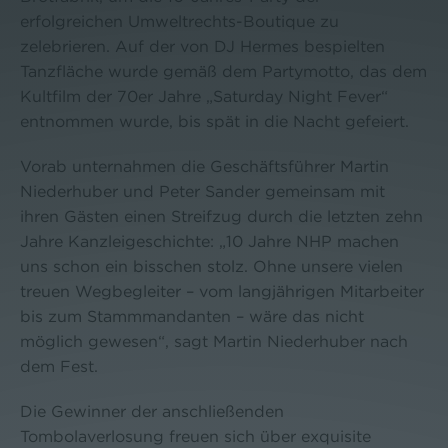
erfolgreichen Umweltrechts-Boutique zu
zelebrieren. Auf der von DJ Hermes bespielten
Tanzfläche wurde gemäß dem Partymotto, das dem
Kultfilm der 70er Jahre „Saturday Night Fever“
entnommen wurde, bis spät in die Nacht gefeiert.
Vorab unternahmen die Geschäftsführer Martin
Niederhuber und Peter Sander gemeinsam mit
ihren Gästen einen Streifzug durch die letzten zehn
Jahre Kanzleigeschichte: „10 Jahre NHP machen
uns schon ein bisschen stolz. Ohne unsere vielen
treuen Wegbegleiter – vom langjährigen Mitarbeiter
bis zum Stammmandanten – wäre das nicht
möglich gewesen“, sagt Martin Niederhuber nach
dem Fest.
Die Gewinner der anschließenden
Tombolaverlosung freuen sich über exquisite