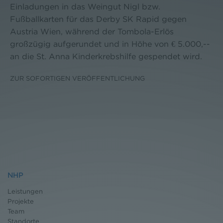
Einladungen in das Weingut Nigl bzw.
Fußballkarten für das Derby SK Rapid gegen
Austria Wien, während der Tombola-Erlös
großzügig aufgerundet und in Höhe von € 5.000,--
an die St. Anna Kinderkrebshilfe gespendet wird.
ZUR SOFORTIGEN VERÖFFENTLICHUNG
NHP
Leistungen
Projekte
Team
Standorte