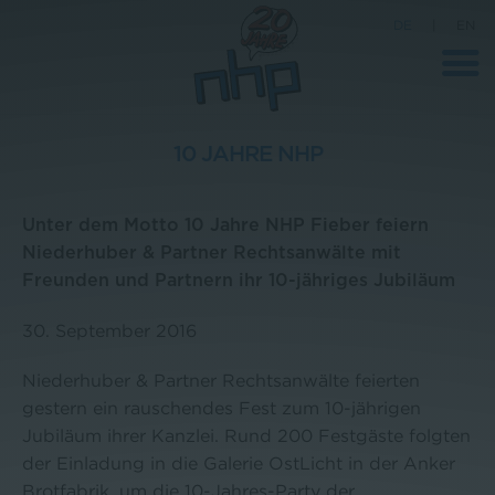
DE
|
EN
10 JAHRE NHP
Unternehmen
Unter dem Motto 10 Jahre NHP Fieber feiern
News
Niederhuber & Partner Rechtsanwälte mit
Freunden und Partnern ihr 10-jähriges Jubiläum
Wissenschaft
Karriere
30. September 2016
Pressebereich
Niederhuber & Partner Rechtsanwälte feierten
Kontakt
gestern ein rauschendes Fest zum 10-jährigen
Jubiläum ihrer Kanzlei. Rund 200 Festgäste folgten
der Einladung in die Galerie OstLicht in der Anker
Brotfabrik, um die 10-Jahres-Party der