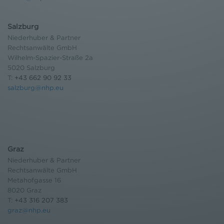
Salzburg
Niederhuber & Partner
Rechtsanwälte GmbH
Wilhelm-Spazier-Straße 2a
5020 Salzburg
T:
+43 662 90 92 33
salzburg@nhp.eu
Graz
Niederhuber & Partner
Rechtsanwälte GmbH
Metahofgasse 16
8020 Graz
T:
+43 316 207 383
graz@nhp.eu