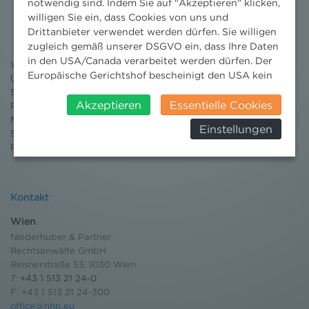
Nachrichten
notwendig sind. Indem Sie auf "Akzeptieren" klicken,
willigen Sie ein, dass Cookies von uns und
News aktuell
Drittanbieter verwendet werden dürfen. Sie willigen
Newsletter
zugleich gemäß unserer DSGVO ein, dass Ihre Daten
3 Minuten Umweltrecht
in den USA/Canada verarbeitet werden dürfen. Der
Willkommen Umweltrecht
Europäische Gerichtshof bescheinigt den USA kein
Umweltrechtsblog
angemessenes Datenschutzniveau. Es besteht daher
Seminare
insbesondere das Risiko, dass ihre Daten durch US-
Akzeptieren
Essentielle Cookies
Publikationen
Behörden, zu Kontroll- und zu
Moot Court
Einstellungen
Überwachungszwecken, verarbeitet werden und
Stipendium
dagegen keine wirksamen Rechtsbehelfe erhoben
Pressebereich
werden können. Zudem finden Sie am
Bildschirmrand ein Cookie-Icon wo Sie jederzeit Ihre
Einwilligung widerrufen und Widerspruch ausüben.
Kontakt
Weitere Infomationen finden Sie hier:
Datenschutzerklärung
Wien
Niederhuber & Partner
Rechtsanwälte GmbH
Reisnerstraße 53, 1030 Wien
T:
+43 1 513 21 24-0
F: +43 1 513 21 24-300
office@nhp.eu