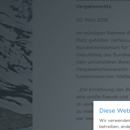
Vergaberechts.
20. März 2018
Im würdigen Rahmen des
Platz gefüllten Verfas
Bundesministerium für 
Geburtstag des Bundes
dem universitären Bere
Vergaberechtsexpertin 
funktionierenden Wettb
„Die Einführung des Bu
eine große Freude und 
zu seinem Geburtstag gr
Diese Web
zu mehr Transparenz un
der Veranstaltung.
Wir verwenden 
betreiben, and