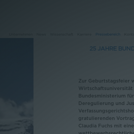
Unternehmen
News
Wissenschaft
Karriere
Pressebereich
Kont
25 JAHRE BUN
Unternehmen
News
Zur Geburtstagsfeier 
Wirtschaftsuniversitä
Wissenschaft
Bundesministerium für
Karriere
Deregulierung und Jus
Verfassungsgerichtshof
Pressebereich
gratulierenden Vortr
Claudia Fuchs mit ein
Kontakt
wettbewerbsrechtlich