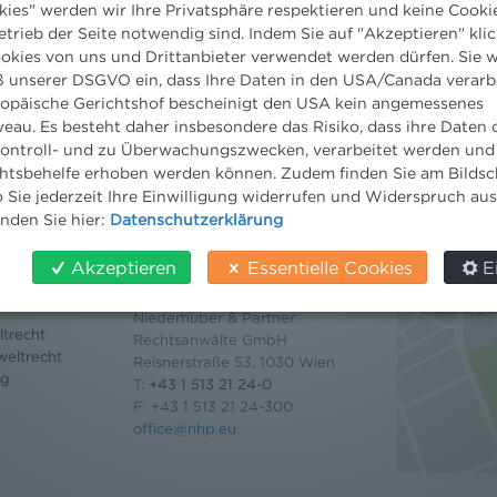
ENTLICHUNG
kies" werden wir Ihre Privatsphäre respektieren und keine Cookie
etrieb der Seite notwendig sind. Indem Sie auf "Akzeptieren" klic
ookies von uns und Drittanbieter verwendet werden dürfen. Sie w
 unserer DSGVO ein, dass Ihre Daten in den USA/Canada verarb
ropäische Gerichtshof bescheinigt den USA kein angemessenes
eau. Es besteht daher insbesondere das Risiko, dass ihre Daten
ontroll- und zu Überwachungszwecken, verarbeitet werden und
tsbehelfe erhoben werden können. Zudem finden Sie am Bildsc
 Sie jederzeit Ihre Einwilligung widerrufen und Widerspruch au
inden Sie hier:
Datenschutzerklärung
Kontakt
Akzeptieren
Essentielle Cookies
E
Wien
Niederhuber & Partner
trecht
Rechtsanwälte GmbH
eltrecht
Reisnerstraße 53, 1030 Wien
og
T:
+43 1 513 21 24-0
F: +43 1 513 21 24-300
office@nhp.eu