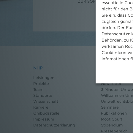
ZUR SOFORTIGEN VERÖFF
essentielle Coo
nicht für den B
Sie ein, dass C
zugleich gemäß
dürfen. Der Eu
Datenschutzniv
Behörden, zu K
wirksamen Rech
Cookie-Icon wo
Infomationen f
NHP
Nachrichten
Leistungen
News aktuell
Projekte
Newsletter
Team
3 Minuten Umwel
Standorte
Willkommen Umw
Wissenschaft
Umweltrechtsbl
Karriere
Seminare
Ombudsstelle
Publikationen
Impressum
Moot Court
Datenschutz
erklärung
Stipendium
Pressebereich