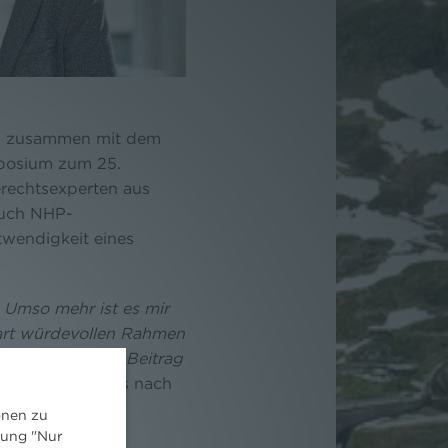
ien zusammen mit dem
mposium zum 25.
rechtsexperten aus
auch NHP-
wendigkeit eines
 Umso mehr ist es mir
rart würdevollen Rahmen
en wesentlichen Beitrag
gte Claudia Fuchs nach
onen zu
dung "Nur