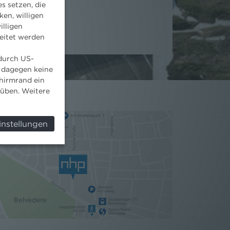
s setzen, die
ken, willigen
illigen
eitet werden
 durch US-
 dagegen keine
hirmrand ein
süben. Weitere
instellungen