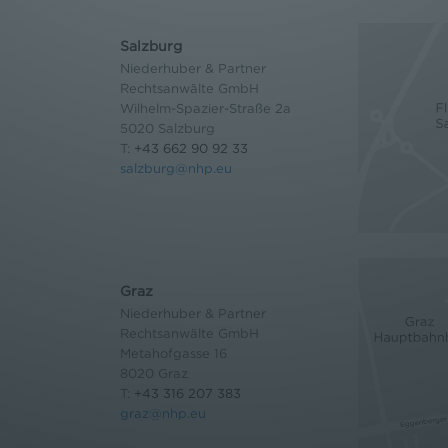
Salzburg
Niederhuber & Partner
Rechtsanwälte GmbH
Wilhelm-Spazier-Straße 2a
5020 Salzburg
T:
+43 662 90 92 33
salzburg@nhp.eu
Graz
Niederhuber & Partner
Rechtsanwälte GmbH
Metahofgasse 16
8020 Graz
T:
+43 316 207 383
graz@nhp.eu