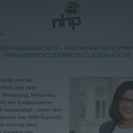
akt
DESVERGABEGESETZ – HOCHKARÄTIGES SYMPO
VERGABERECHTSEXPERTIN CLAUDIA FUCHS
wurde von der
t Wien und dem
 Verfassung, Reformen,
tiz ein Symposium im
 veranstaltet – unter den
agenden war NHP-Expertin
em Vortrag über
e Aspekte des