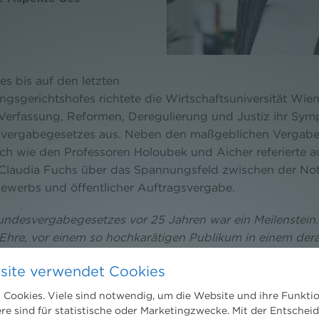
 bis auf den letzten
sungsgerichtshofes richtete die Wirtschaftsuniversität W
Verfassung, Reformen, Deregulierung und Justiz ihr Sy
vergabegesetzes aus. Neben den maßgeblichen Vergabe
ich wie den Professoren Holoubek und Aicher referierte 
Claudia Fuchs über das Spannungsfeld zwischen der Not
ewerbs und öffentlicher Auftragsvergabe
.
ndesvergabegesetzes vor 25 Jahren war ein Meilenstein.
Ehre, vor einem so hochkarätigen Publikum in einem de
atulieren zu dürfen. Das Vergaberecht hat sicherlich ein
site verwendet Cookies
d Wettbewerb bei öffentlichen Aufträgen geleistet“
, sa
Cookies. Viele sind notwendig, um die Website und ihre Funkti
ere sind für statistische oder Marketingzwecke. Mit der Entschei