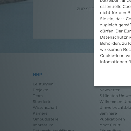
betreiben, and
essentielle Coo
ZUR SOFORTIGEN VERÖFF
nicht für den B
Sie ein, dass C
zugleich gemäß
dürfen. Der Eu
Datenschutzniv
Behörden, zu K
wirksamen Rech
Cookie-Icon wo
Infomationen f
NHP
Nachrichten
Leistungen
News aktuell
Projekte
Newsletter
Team
3 Minuten Umwel
Standorte
Willkommen Umw
Wissenschaft
Umweltrechtsbl
Karriere
Seminare
Ombudsstelle
Publikationen
Impressum
Moot Court
Datenschutz
erklärung
Stipendium