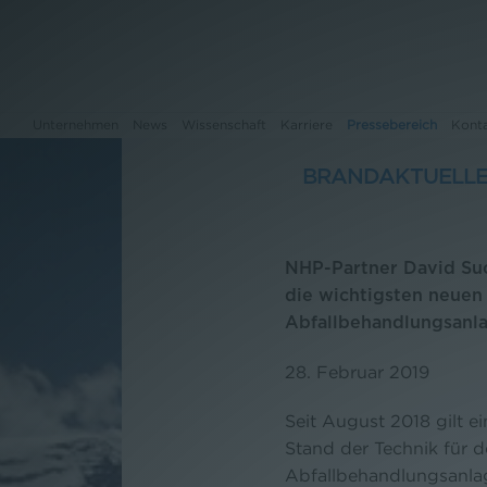
Unternehmen
News
Wissenschaft
Karriere
Pressebereich
Kont
BRANDAKTUELLE
Unternehmen
NHP-Partner David Suc
News
die wichtigsten neuen
Abfallbehandlungsanl
Wissenschaft
28. Februar 2019
Karriere
Seit August 2018 gilt ei
Pressebereich
Stand der Technik für 
Kontakt
Abfallbehandlungsanlag