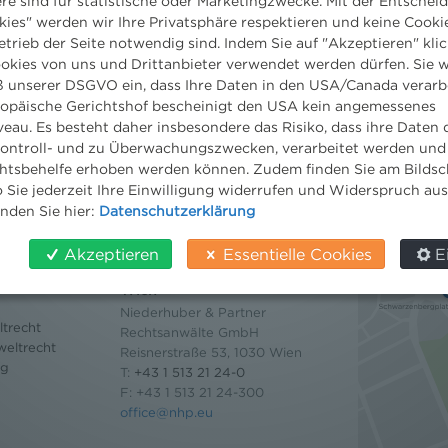
ere sind für statistische oder Marketingzwecke. Mit der Entschei
kies" werden wir Ihre Privatsphäre respektieren und keine Cookie
ENTLICHUNG
etrieb der Seite notwendig sind. Indem Sie auf "Akzeptieren" klic
ookies von uns und Drittanbieter verwendet werden dürfen. Sie w
 unserer DSGVO ein, dass Ihre Daten in den USA/Canada verarb
ropäische Gerichtshof bescheinigt den USA kein angemessenes
eau. Es besteht daher insbesondere das Risiko, dass ihre Daten
ontroll- und zu Überwachungszwecken, verarbeitet werden und
tsbehelfe erhoben werden können. Zudem finden Sie am Bildsc
 Sie jederzeit Ihre Einwilligung widerrufen und Widerspruch au
inden Sie hier:
Datenschutzerklärung
Akzeptieren
Essentielle Cookies
E
Kontakt
Wien
Niederhuber & Partner
trecht
Rechtsanwälte GmbH
eltrecht
Reisnerstraße 53, 1030 Wien
og
T:
+43 1 513 21 24-0
F: +43 1 513 21 24-300
office@nhp.eu