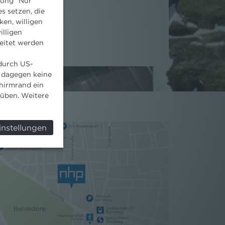
dung "Nur
s setzen, die
ken, willigen
illigen
eitet werden
 durch US-
 dagegen keine
hirmrand ein
süben. Weitere
instellungen