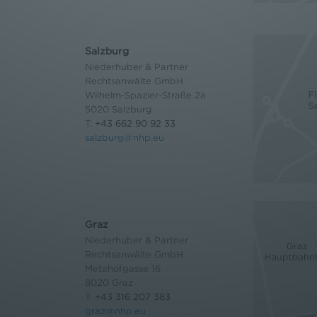
Salzburg
Niederhuber & Partner
Rechtsanwälte GmbH
Wilhelm-Spazier-Straße 2a
5020 Salzburg
T:
+43 662 90 92 33
salzburg@nhp.eu
Graz
Niederhuber & Partner
Rechtsanwälte GmbH
Metahofgasse 16
8020 Graz
T:
+43 316 207 383
graz@nhp.eu