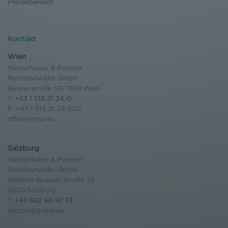
Pressebereich
Kontakt
Wien
Niederhuber & Partner
Rechtsanwälte GmbH
Reisnerstraße 53, 1030 Wien
T:
+43 1 513 21 24-0
F: +43 1 513 21 24-300
office@nhp.eu
Salzburg
Niederhuber & Partner
Rechtsanwälte GmbH
Wilhelm-Spazier-Straße 2a
5020 Salzburg
T:
+43 662 90 92 33
salzburg@nhp.eu