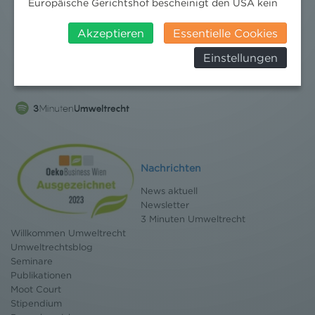
Europäische Gerichtshof bescheinigt den USA kein
angemessenes Datenschutzniveau. Es besteht daher
insbesondere das Risiko, dass ihre Daten durch US-
Akzeptieren
Essentielle Cookies
Behörden, zu Kontroll- und zu
Einstellungen
Überwachungszwecken, verarbeitet werden und
dagegen keine wirksamen Rechtsbehelfe erhoben
werden können. Zudem finden Sie am
Bildschirmrand ein Cookie-Icon wo Sie jederzeit Ihre
Einwilligung widerrufen und Widerspruch ausüben.
Weitere Infomationen finden Sie hier:
Datenschutzerklärung
Nachrichten
News aktuell
Newsletter
3 Minuten Umweltrecht
Willkommen Umweltrecht
Umweltrechtsblog
Seminare
Publikationen
Moot Court
Stipendium