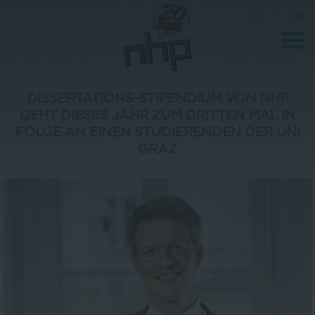
DE
|
EN
DISSERTATIONS-STIPENDIUM VON NHP
GEHT DIESES JAHR ZUM DRITTEN MAL IN
FOLGE AN EINEN STUDIERENDEN DER UNI
Unternehmen
GRAZ
News
Wissenschaft
Karriere
Pressebereich
Kontakt