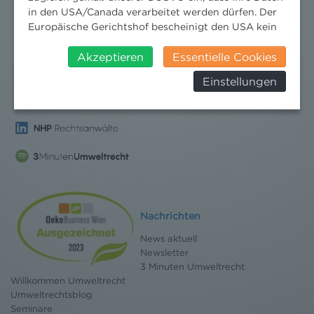
in den USA/Canada verarbeitet werden dürfen. Der
Europäische Gerichtshof bescheinigt den USA kein
angemessenes Datenschutzniveau. Es besteht daher
insbesondere das Risiko, dass ihre Daten durch US-
Akzeptieren
Essentielle Cookies
Behörden, zu Kontroll- und zu
Einstellungen
Überwachungszwecken, verarbeitet werden und
dagegen keine wirksamen Rechtsbehelfe erhoben
werden können. Zudem finden Sie am
Bildschirmrand ein Cookie-Icon wo Sie jederzeit Ihre
Einwilligung widerrufen und Widerspruch ausüben.
Weitere Infomationen finden Sie hier:
Datenschutzerklärung
Nachrichten
News aktuell
Newsletter
3 Minuten Umweltrecht
Willkommen Umweltrecht
Umweltrechtsblog
Seminare