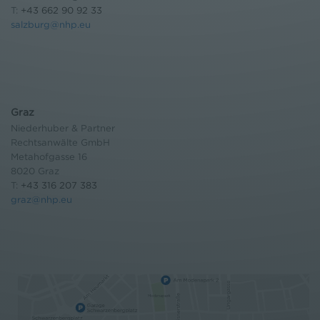
T:
+43 662 90 92 33
salzburg@nhp.eu
Graz
Niederhuber & Partner
Rechtsanwälte GmbH
Metahofgasse 16
8020 Graz
T:
+43 316 207 383
graz@nhp.eu