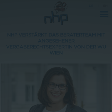
DE
|
EN
NHP VERSTÄRKT DAS BERATERTEAM MIT
ANGESEHENER
Unternehmen
VERGABERECHTSEXPERTIN VON DER WU
WIEN
News
Wissenschaft
Karriere
Pressebereich
Kontakt