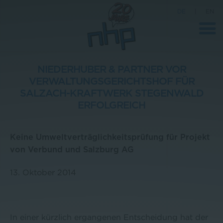
DE
|
EN
NIEDERHUBER & PARTNER VOR
VERWALTUNGSGERICHTSHOF FÜR
Unternehmen
SALZACH-KRAFTWERK STEGENWALD
ERFOLGREICH
News
Wissenschaft
Keine Umweltverträglichkeitsprüfung für Projekt
Karriere
von Verbund und Salzburg AG
Pressebereich
13. Oktober 2014
Kontakt
In einer kürzlich ergangenen Entscheidung hat der