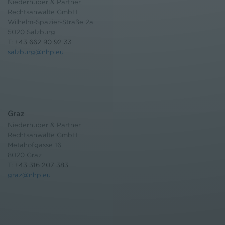
Niederhuber & Partner
Rechtsanwälte GmbH
Wilhelm-Spazier-Straße 2a
5020 Salzburg
T:
+43 662 90 92 33
salzburg@nhp.eu
Graz
Niederhuber & Partner
Rechtsanwälte GmbH
Metahofgasse 16
8020 Graz
T:
+43 316 207 383
graz@nhp.eu