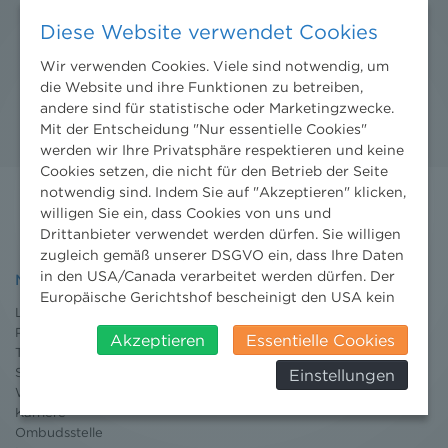
Diese Website verwendet Cookies
Wir verwenden Cookies. Viele sind notwendig, um
ZUR SOFORTIGEN VERÖFFENTLICHUNG
die Website und ihre Funktionen zu betreiben,
andere sind für statistische oder Marketingzwecke.
Mit der Entscheidung "Nur essentielle Cookies"
werden wir Ihre Privatsphäre respektieren und keine
Cookies setzen, die nicht für den Betrieb der Seite
notwendig sind. Indem Sie auf "Akzeptieren" klicken,
willigen Sie ein, dass Cookies von uns und
Drittanbieter verwendet werden dürfen. Sie willigen
zugleich gemäß unserer DSGVO ein, dass Ihre Daten
in den USA/Canada verarbeitet werden dürfen. Der
NHP
Europäische Gerichtshof bescheinigt den USA kein
Leistungen
angemessenes Datenschutzniveau. Es besteht daher
Projekte
insbesondere das Risiko, dass ihre Daten durch US-
Akzeptieren
Essentielle Cookies
Team
Behörden, zu Kontroll- und zu
Standorte
Einstellungen
Überwachungszwecken, verarbeitet werden und
Wissenschaft
dagegen keine wirksamen Rechtsbehelfe erhoben
Karriere
werden können. Zudem finden Sie am
Ombudsstelle
Bildschirmrand ein Cookie-Icon wo Sie jederzeit Ihre