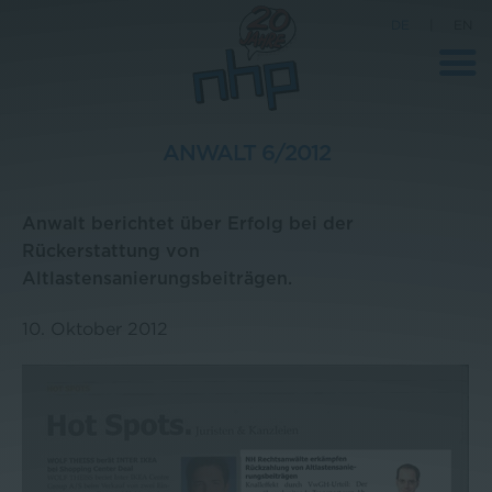
DE
|
EN
ANWALT 6/2012
Unternehmen
Anwalt berichtet über Erfolg bei der
News
Rückerstattung von
Altlastensanierungsbeiträgen.
Wissenschaft
Karriere
10. Oktober 2012
Pressebereich
Kontakt