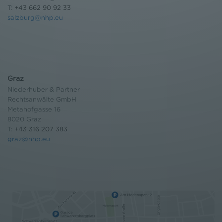
T:
+43 662 90 92 33
salzburg@nhp.eu
Graz
Niederhuber & Partner
Rechtsanwälte GmbH
Metahofgasse 16
8020 Graz
T:
+43 316 207 383
graz@nhp.eu