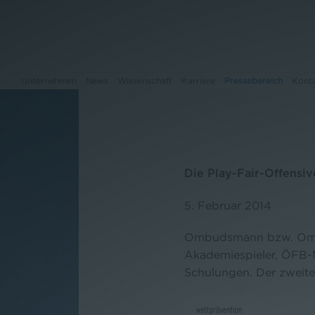
Unternehmen
News
Wissenschaft
Karriere
Pressebereich
Kont
Unternehmen
Die Play-Fair-Offensiv
News
5. Februar 2014
Wissenschaft
Ombudsmann bzw. Ombud
Karriere
Akademiespieler, ÖFB-
Schulungen. Der zweite
Pressebereich
Kontakt