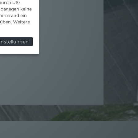
 durch US-
 dagegen keine
hirmrand ein
süben. Weitere
instellungen