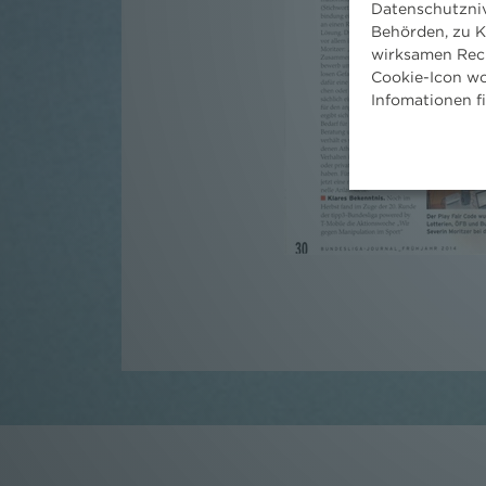
Datenschutzniv
Behörden, zu K
wirksamen Rech
Cookie-Icon wo
Infomationen f