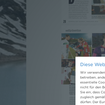
Diese Web
Wir verwenden 
betreiben, and
essentielle Coo
nicht für den B
Sie ein, dass C
zugleich gemäß
dürfen. Der Eu