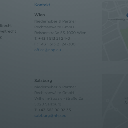
Kontakt
Wien
Niederhuber & Partner
trecht
Rechtsanwälte GmbH
eltrecht
Reisnerstraße 53, 1030 Wien
og
T:
+43 1 513 21 24-0
F: +43 1 513 21 24-300
office@nhp.eu
Salzburg
Niederhuber & Partner
Rechtsanwälte GmbH
Wilhelm-Spazier-Straße 2a
5020 Salzburg
T:
+43 662 90 92 33
salzburg@nhp.eu