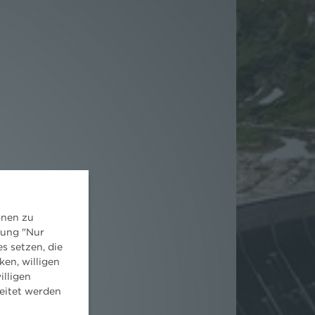
onen zu
dung "Nur
s setzen, die
ken, willigen
illigen
eitet werden