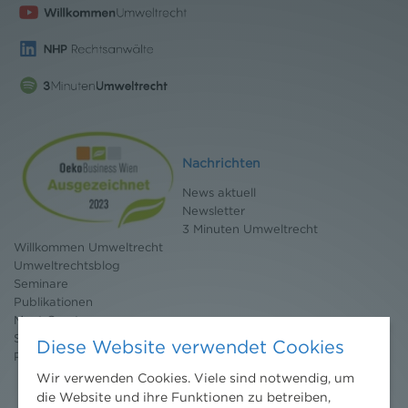
Nachrichten
News aktuell
Newsletter
3 Minuten Umweltrecht
Willkommen Umweltrecht
Umweltrechtsblog
Seminare
Publikationen
Moot Court
Stipendium
Diese Website verwendet Cookies
Pressebereich
Wir verwenden Cookies. Viele sind notwendig, um
die Website und ihre Funktionen zu betreiben,