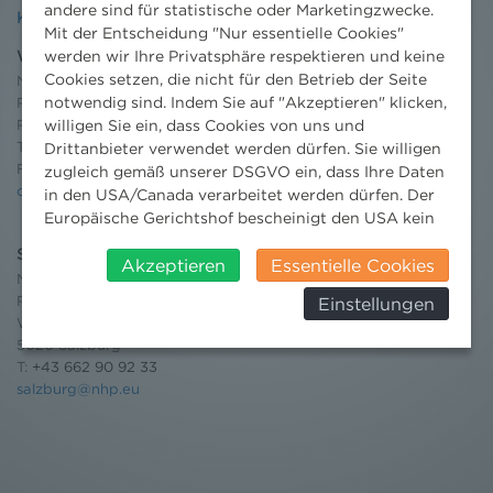
andere sind für statistische oder Marketingzwecke.
Kontakt
Mit der Entscheidung "Nur essentielle Cookies"
werden wir Ihre Privatsphäre respektieren und keine
Wien
Cookies setzen, die nicht für den Betrieb der Seite
Niederhuber & Partner
notwendig sind. Indem Sie auf "Akzeptieren" klicken,
Rechtsanwälte GmbH
willigen Sie ein, dass Cookies von uns und
Reisnerstraße 53, 1030 Wien
T:
+43 1 513 21 24-0
Drittanbieter verwendet werden dürfen. Sie willigen
F: +43 1 513 21 24-300
zugleich gemäß unserer DSGVO ein, dass Ihre Daten
office@nhp.eu
in den USA/Canada verarbeitet werden dürfen. Der
Europäische Gerichtshof bescheinigt den USA kein
angemessenes Datenschutzniveau. Es besteht daher
Salzburg
insbesondere das Risiko, dass ihre Daten durch US-
Akzeptieren
Essentielle Cookies
Niederhuber & Partner
Behörden, zu Kontroll- und zu
Rechtsanwälte GmbH
Einstellungen
Überwachungszwecken, verarbeitet werden und
Wilhelm-Spazier-Straße 2a
dagegen keine wirksamen Rechtsbehelfe erhoben
5020 Salzburg
werden können. Zudem finden Sie am
T:
+43 662 90 92 33
Bildschirmrand ein Cookie-Icon wo Sie jederzeit Ihre
salzburg@nhp.eu
Einwilligung widerrufen und Widerspruch ausüben.
Weitere Infomationen finden Sie hier:
Datenschutzerklärung