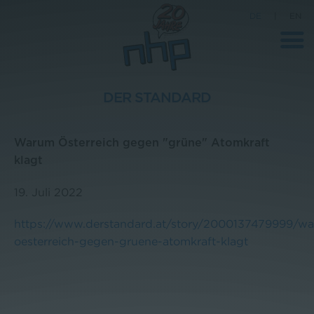
DE
|
EN
DER STANDARD
Unternehmen
Warum Österreich gegen "grüne" Atomkraft
News
klagt
Wissenschaft
19. Juli 2022
Karriere
https://www.derstandard.at/story/2000137479999/w
Pressebereich
oesterreich-gegen-gruene-atomkraft-klagt
Kontakt