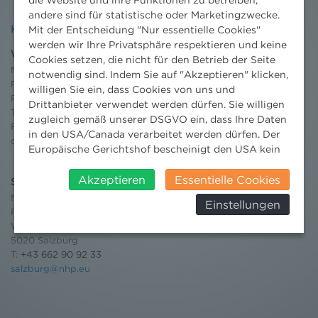
andere sind für statistische oder Marketingzwecke.
Kontakt
Mit der Entscheidung "Nur essentielle Cookies"
werden wir Ihre Privatsphäre respektieren und keine
Wien
Cookies setzen, die nicht für den Betrieb der Seite
Niederhuber & Partner
notwendig sind. Indem Sie auf "Akzeptieren" klicken,
Rechtsanwälte GmbH
willigen Sie ein, dass Cookies von uns und
Reisnerstraße 53, 1030 Wien
Drittanbieter verwendet werden dürfen. Sie willigen
T:
+43 1 513 21 24-0
zugleich gemäß unserer DSGVO ein, dass Ihre Daten
F: +43 1 513 21 24-300
in den USA/Canada verarbeitet werden dürfen. Der
office@nhp.eu
Europäische Gerichtshof bescheinigt den USA kein
angemessenes Datenschutzniveau. Es besteht daher
insbesondere das Risiko, dass ihre Daten durch US-
Akzeptieren
Essentielle Cookies
Salzburg
Behörden, zu Kontroll- und zu
Niederhuber & Partner
Einstellungen
Überwachungszwecken, verarbeitet werden und
Rechtsanwälte GmbH
dagegen keine wirksamen Rechtsbehelfe erhoben
Wilhelm-Spazier-Straße 2a
werden können. Zudem finden Sie am
5020 Salzburg
Bildschirmrand ein Cookie-Icon wo Sie jederzeit Ihre
T:
+43 662 90 92 33
Einwilligung widerrufen und Widerspruch ausüben.
salzburg@nhp.eu
Weitere Infomationen finden Sie hier:
Datenschutzerklärung