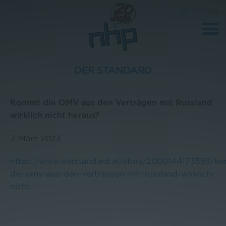
DE
|
EN
DER STANDARD
Unternehmen
Kommt die OMV aus den Verträgen mit Russland
News
wirklich nicht heraus?
Wissenschaft
7. März 2023
Karriere
https://www.derstandard.at/story/2000144173593/k
Pressebereich
die-omv-aus-den-vertraegen-mit-russland-wirklich-
Kontakt
nicht