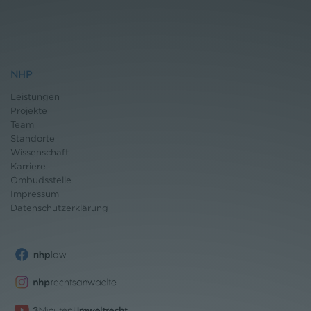
NHP
Leistungen
Projekte
Team
Standorte
Wissenschaft
Karriere
Ombudsstelle
Impressum
Datenschutz
erklärung