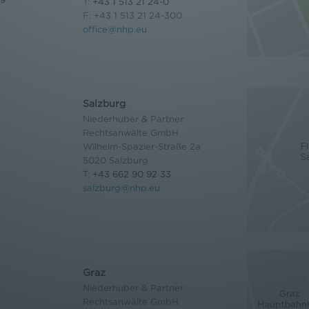
T:
+43 1 513 21 24-0
F: +43 1 513 21 24-300
office@nhp.eu
Salzburg
Niederhuber & Partner
Rechtsanwälte GmbH
Wilhelm-Spazier-Straße 2a
5020 Salzburg
T:
+43 662 90 92 33
salzburg@nhp.eu
Graz
Niederhuber & Partner
Rechtsanwälte GmbH