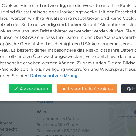
Cookies. Viele sind notwendig, um die Website und ihre Funkti
ere sind für statistische oder Marketingzwecke. Mit der Entschei
kies" werden wir Ihre Privatsphäre respektieren und keine Cookie
etrieb der Seite notwendig sind. Indem Sie auf "Akzeptieren" klic
ookies von uns und Drittanbieter verwendet werden dürfen. Sie w
 unserer DSGVO ein, dass Ihre Daten in den USA/Canada verarb
ropäische Gerichtshof bescheinigt den USA kein angemessenes
eau. Es besteht daher insbesondere das Risiko, dass ihre Daten
ontroll- und zu Überwachungszwecken, verarbeitet werden und
tsbehelfe erhoben werden können. Zudem finden Sie am Bildsc
 Sie jederzeit Ihre Einwilligung widerrufen und Widerspruch au
inden Sie hier:
Datenschutzerklärung
Akzeptieren
Essentielle Cookies
E
Kontakt
Wien
Niederhuber & Partner
trecht
Rechtsanwälte GmbH
eltrecht
Reisnerstraße 53, 1030 Wien
og