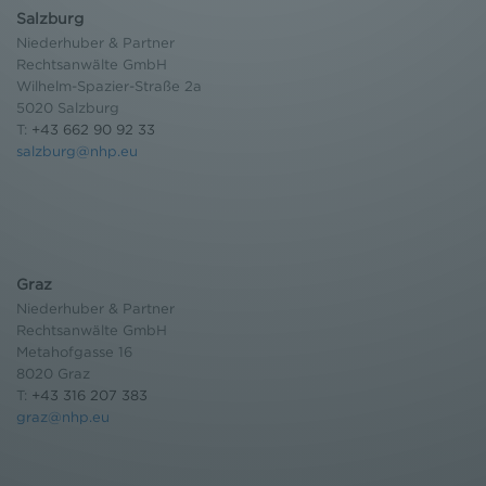
Bildschirmrand ein Cookie-Icon wo Sie jederzeit Ihre
Salzburg
Einwilligung widerrufen und Widerspruch ausüben.
Niederhuber & Partner
Weitere Infomationen finden Sie hier:
Rechtsanwälte GmbH
Datenschutzerklärung
Wilhelm-Spazier-Straße 2a
5020 Salzburg
T:
+43 662 90 92 33
salzburg@nhp.eu
Graz
Niederhuber & Partner
Rechtsanwälte GmbH
Metahofgasse 16
8020 Graz
T:
+43 316 207 383
graz@nhp.eu