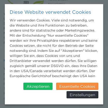
Newsletter
3 Minuten Umweltrecht
Diese Website verwendet Cookies
Willkommen Umweltrecht
Umweltrechtsblog
Wir verwenden Cookies. Viele sind notwendig, um
Seminare
die Website und ihre Funktionen zu betreiben,
Publikationen
andere sind für statistische oder Marketingzwecke.
Moot Court
Mit der Entscheidung "Nur essentielle Cookies"
Stipendium
werden wir Ihre Privatsphäre respektieren und keine
Pressebereich
Cookies setzen, die nicht für den Betrieb der Seite
notwendig sind. Indem Sie auf "Akzeptieren" klicken,
willigen Sie ein, dass Cookies von uns und
Kontakt
Drittanbieter verwendet werden dürfen. Sie willigen
zugleich gemäß unserer DSGVO ein, dass Ihre Daten
Wien
in den USA/Canada verarbeitet werden dürfen. Der
Niederhuber & Partner
Europäische Gerichtshof bescheinigt den USA kein
Rechtsanwälte GmbH
angemessenes Datenschutzniveau. Es besteht daher
Reisnerstraße 53, 1030 Wien
insbesondere das Risiko, dass ihre Daten durch US-
Akzeptieren
Essentielle Cookies
T:
+43 1 513 21 24-0
Behörden, zu Kontroll- und zu
F: +43 1 513 21 24-300
Einstellungen
Überwachungszwecken, verarbeitet werden und
office@nhp.eu
dagegen keine wirksamen Rechtsbehelfe erhoben
werden können. Zudem finden Sie am