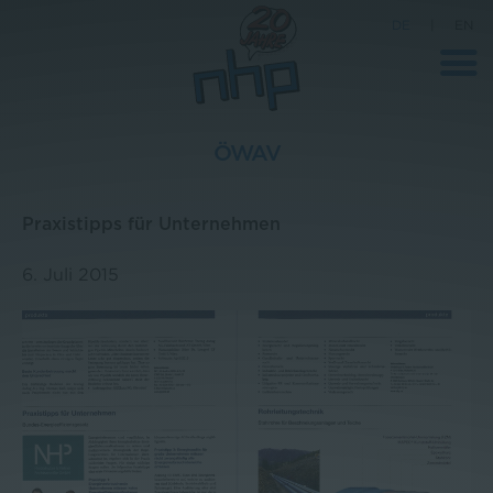
DE
|
EN
ÖWAV
Unternehmen
Praxistipps für Unternehmen
News
6. Juli 2015
Wissenschaft
Karriere
Pressebereich
Kontakt