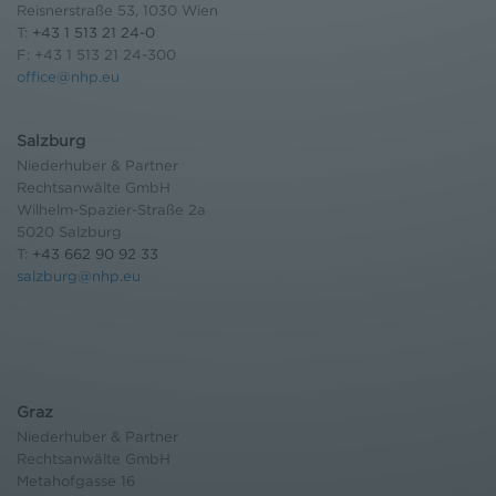
Reisnerstraße 53, 1030 Wien
T:
+43 1 513 21 24-0
F: +43 1 513 21 24-300
office@nhp.eu
Salzburg
Niederhuber & Partner
Rechtsanwälte GmbH
Wilhelm-Spazier-Straße 2a
5020 Salzburg
T:
+43 662 90 92 33
salzburg@nhp.eu
Graz
Niederhuber & Partner
Rechtsanwälte GmbH
Metahofgasse 16