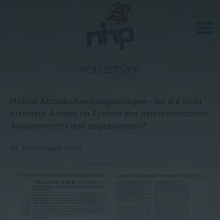
DE
|
EN
RDU 2013/06
Unternehmen
Mobile Abfallbehandlungsanlagen - Ist die nicht
News
ortsfeste Anlage im System des österreichischen
Anlagenrechts nun angekommen?
Wissenschaft
Karriere
18. Dezember 2013
Pressebereich
Kontakt