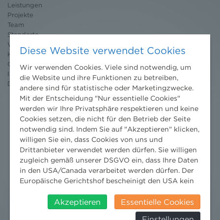
Leistungen
Projekte
Team
Standorte
Wissenschaft
Diese Website verwendet Cookies
Karriere
Ombudsstelle
Wir verwenden Cookies. Viele sind notwendig, um
Impressum
die Website und ihre Funktionen zu betreiben,
Datenschutz
erklärung
andere sind für statistische oder Marketingzwecke.
Mit der Entscheidung "Nur essentielle Cookies"
werden wir Ihre Privatsphäre respektieren und keine
Cookies setzen, die nicht für den Betrieb der Seite
notwendig sind. Indem Sie auf "Akzeptieren" klicken,
willigen Sie ein, dass Cookies von uns und
Drittanbieter verwendet werden dürfen. Sie willigen
zugleich gemäß unserer DSGVO ein, dass Ihre Daten
in den USA/Canada verarbeitet werden dürfen. Der
Europäische Gerichtshof bescheinigt den USA kein
angemessenes Datenschutzniveau. Es besteht daher
insbesondere das Risiko, dass ihre Daten durch US-
Akzeptieren
Essentielle Cookies
Behörden, zu Kontroll- und zu
Einstellungen