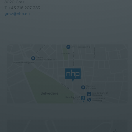
8020 Graz
T:
+43 316 207 383
graz@nhp.eu