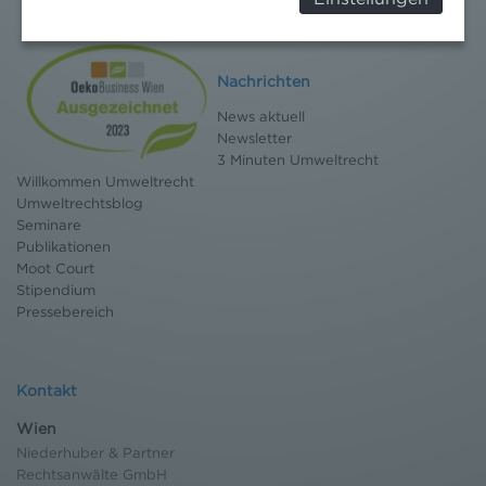
Überwachungszwecken, verarbeitet werden und
dagegen keine wirksamen Rechtsbehelfe erhoben
werden können. Zudem finden Sie am
Bildschirmrand ein Cookie-Icon wo Sie jederzeit Ihre
Nachrichten
Einwilligung widerrufen und Widerspruch ausüben.
News aktuell
Weitere Infomationen finden Sie hier:
Newsletter
Datenschutzerklärung
3 Minuten Umweltrecht
Willkommen Umweltrecht
Umweltrechtsblog
Seminare
Publikationen
Moot Court
Stipendium
Pressebereich
Kontakt
Wien
Niederhuber & Partner
Rechtsanwälte GmbH